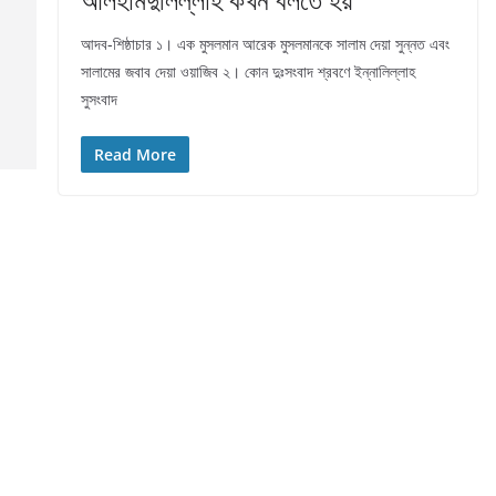
আদব-শিষ্ঠাচার ১। এক মুসলমান আরেক মুসলমানকে সালাম দেয়া সুন্নত এবং
সালামের জবাব দেয়া ওয়াজিব ২। কোন দুঃসংবাদ শ্রবণে ইন্নালিল্লাহ
সুসংবাদ
Read More