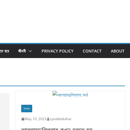
তে হবে
জীবনী
PRIVACY POLICY
CONTACT
ABOUT
ইসলাম
May 10, 2023
syedabdulhai
আলহামদুলিল্লাহ কখন বলতে হয়