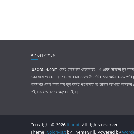
আমাদের সম্পর্কে
ibadot24.com
একটি ইসলামিক ওয়েবসাইট। এ ওয়েব সাইটের মূল লক্ষ্য 
কোন সময় যে কোন স্থানে বসে বাংলা ভাষায় ইসলামিক জ্ঞান অর্জন করতে পার
প্রকাশিত কোন বিষয়ে যদি ভুল-ত্রুটি পরিলক্ষিত হয় তাহলে অবশ্যই আমাদের
মেইল করে জানানোর অনুরোধ রইল।
Copyright © 2026
ibadot
. All rights reserved.
Theme:
ColorMag
by ThemeGrill. Powered by
WordP