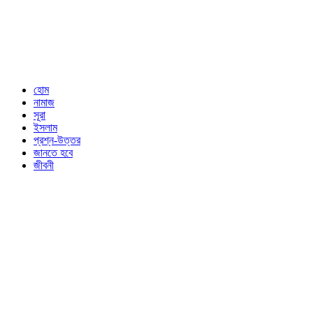
হোম
নামাজ
সূরা
ইসলাম
প্রশ্ন-উত্তর
জানতে হবে
জীবনী