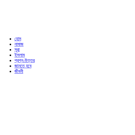
হোম
নামাজ
সূরা
ইসলাম
প্রশ্ন-উত্তর
জানতে হবে
জীবনী