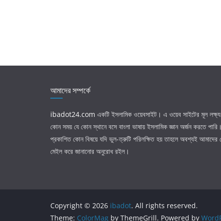
আমাদের সম্পর্কে
ibadot24.com
একটি ইসলামিক ওয়েবসাইট। এ ওয়েব সাইটের মূল লক্ষ্য 
কোন সময় যে কোন স্থানে বসে বাংলা ভাষায় ইসলামিক জ্ঞান অর্জন করতে পার
প্রকাশিত কোন বিষয়ে যদি ভুল-ত্রুটি পরিলক্ষিত হয় তাহলে অবশ্যই আমাদের
মেইল করে জানানোর অনুরোধ রইল।
Copyright © 2026
ibadot
. All rights reserved.
Theme:
ColorMag
by ThemeGrill. Powered by
WordP