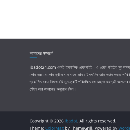
আমাদের সম্পর্কে
ibadot24.com
একটি ইসলামিক ওয়েবসাইট। এ ওয়েব সাইটের মূল লক্ষ্য 
কোন সময় যে কোন স্থানে বসে বাংলা ভাষায় ইসলামিক জ্ঞান অর্জন করতে পার
প্রকাশিত কোন বিষয়ে যদি ভুল-ত্রুটি পরিলক্ষিত হয় তাহলে অবশ্যই আমাদের
মেইল করে জানানোর অনুরোধ রইল।
Copyright © 2026
ibadot
. All rights reserved.
Theme:
ColorMag
by ThemeGrill. Powered by
WordP