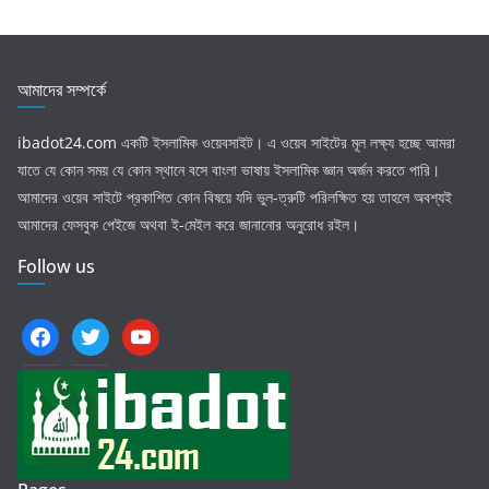
আমাদের সম্পর্কে
ibadot24.com
একটি ইসলামিক ওয়েবসাইট। এ ওয়েব সাইটের মূল লক্ষ্য হচ্ছে আমরা
যাতে যে কোন সময় যে কোন স্থানে বসে বাংলা ভাষায় ইসলামিক জ্ঞান অর্জন করতে পারি।
আমাদের ওয়েব সাইটে প্রকাশিত কোন বিষয়ে যদি ভুল-ত্রুটি পরিলক্ষিত হয় তাহলে অবশ্যই
আমাদের ফেসবুক পেইজে অথবা ই-মেইল করে জানানোর অনুরোধ রইল।
Follow us
facebook
twitter
youtube