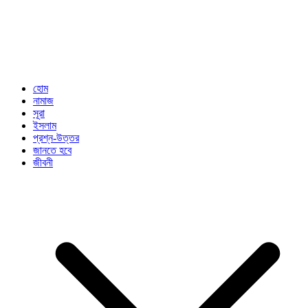
হোম
নামাজ
সূরা
ইসলাম
প্রশ্ন-উত্তর
জানতে হবে
জীবনী