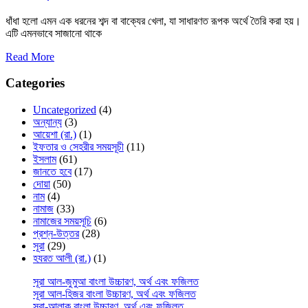
ধাঁধা হলো এমন এক ধরনের শব্দ বা বাক্যের খেলা, যা সাধারণত রূপক অর্থে তৈরি করা হয়।
এটি এমনভাবে সাজানো থাকে
Read More
Categories
Uncategorized
(4)
অন্যান্য
(3)
আয়েশা (রা.)
(1)
ইফতার ও সেহরীর সময়সূচী
(11)
ইসলাম
(61)
জানতে হবে
(17)
দোয়া
(50)
নাম
(4)
নামাজ
(33)
নামাজের সময়সূচি
(6)
প্রশ্ন-উত্তর
(28)
সূরা
(29)
হযরত আলী (রা.)
(1)
সূরা আল-জুমুআ বাংলা উচ্চারণ, অর্থ এবং ফজিলত
সূরা আল-হিজর বাংলা উচ্চারণ, অর্থ এবং ফজিলত
সূরা-আলাক বাংলা উচ্চারণ, অর্থ এবং ফজিলত