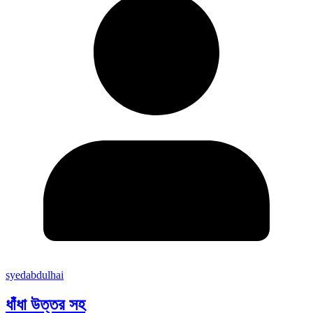
syedabdulhai
ধাঁধা উত্তর সহ