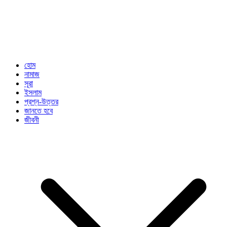
হোম
নামাজ
সূরা
ইসলাম
প্রশ্ন-উত্তর
জানতে হবে
জীবনী