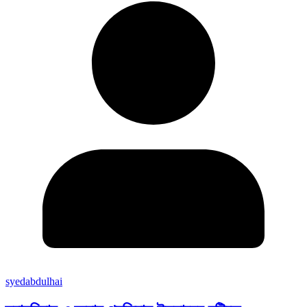
syedabdulhai