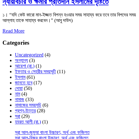
ন্যায়বিচার ও ক্ষমার প্রতিদান ইসলামের দৃষ্টিতে
১। “যদি কেউ কারো মান-ইজ্জত বিপন্ন হওয়ার সময় সাহায্য করে তবে তার বিপদের সময়
আল্লাহ তাকে সাহায্য করবেন।” (আবু দাউদ)
Read More
Categories
Uncategorized
(4)
অন্যান্য
(3)
আয়েশা (রা.)
(1)
ইফতার ও সেহরীর সময়সূচী
(11)
ইসলাম
(61)
জানতে হবে
(17)
দোয়া
(50)
নাম
(4)
নামাজ
(33)
নামাজের সময়সূচি
(6)
প্রশ্ন-উত্তর
(28)
সূরা
(29)
হযরত আলী (রা.)
(1)
সূরা আল-জুমুআ বাংলা উচ্চারণ, অর্থ এবং ফজিলত
সূরা আল-হিজর বাংলা উচ্চারণ, অর্থ এবং ফজিলত