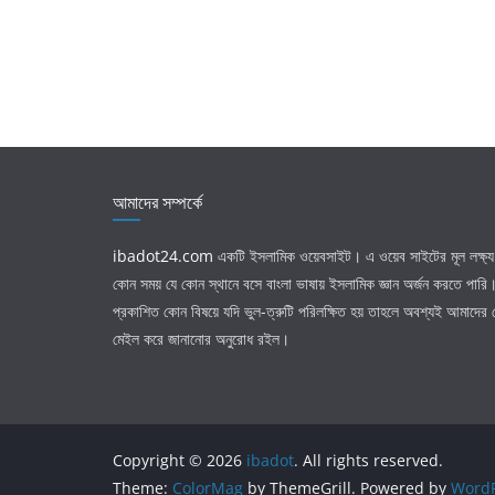
আমাদের সম্পর্কে
ibadot24.com
একটি ইসলামিক ওয়েবসাইট। এ ওয়েব সাইটের মূল লক্ষ্য 
কোন সময় যে কোন স্থানে বসে বাংলা ভাষায় ইসলামিক জ্ঞান অর্জন করতে পার
প্রকাশিত কোন বিষয়ে যদি ভুল-ত্রুটি পরিলক্ষিত হয় তাহলে অবশ্যই আমাদের
মেইল করে জানানোর অনুরোধ রইল।
Copyright © 2026
ibadot
. All rights reserved.
Theme:
ColorMag
by ThemeGrill. Powered by
WordP