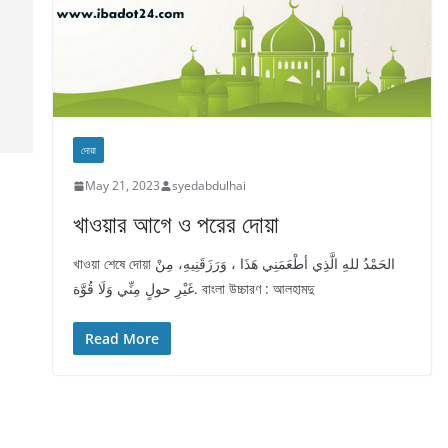
দোয়া
May 21, 2023
syedabdulhai
খাওয়ার আগে ও পরের দোয়া
খাওয়া শেষে দোয়া الحَمْدُ للهِ الَّذِي أطْعَمَنِي هَذَا ، وَرَزَقَنِيهِ، مِنْ
غَيْرِ حولٍ مِنِّي وَلَا قُوَّة. বাংলা উচ্চারণ : আলহামদু
Read More