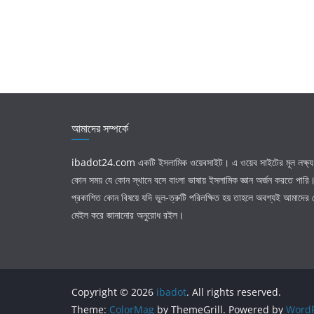
আমাদের সম্পর্কে
ibadot24.com
একটি ইসলামিক ওয়েবসাইট। এ ওয়েব সাইটের মূল লক্ষ্য 
কোন সময় যে কোন স্থানে বসে বাংলা ভাষায় ইসলামিক জ্ঞান অর্জন করতে পার
প্রকাশিত কোন বিষয়ে যদি ভুল-ত্রুটি পরিলক্ষিত হয় তাহলে অবশ্যই আমাদের
মেইল করে জানানোর অনুরোধ রইল।
Copyright © 2026
ibadot
. All rights reserved.
Theme:
ColorMag
by ThemeGrill. Powered by
WordP