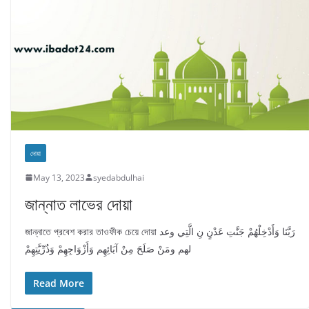
দোয়া
May 13, 2023
syedabdulhai
জান্নাত লাভের দোয়া
জান্নাতে প্রবেশ করার তাওফীক চেয়ে দোয়া رَبَّنَا وَأَدْخِلْهُمْ جَنَّتِ عَدْنٍ نِ الَّتِي وعد
لهم ومَنْ صَلَحَ مِنْ آبَائِهِم وَأَزْوَاجِهِمْ وَذُرِّيَّتِهِمْ
Read More