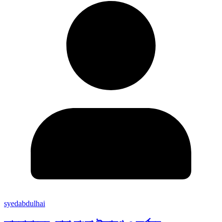
syedabdulhai