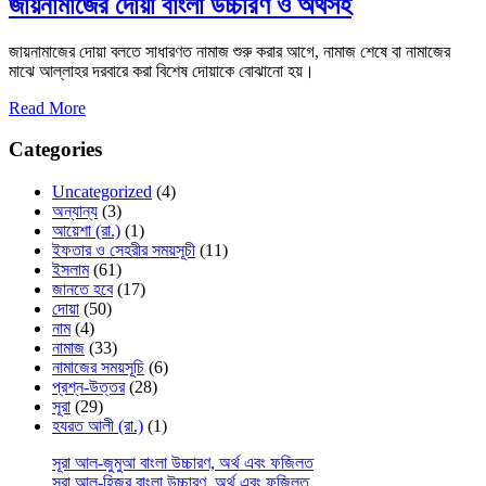
জায়নামাজের দোয়া বাংলা উচ্চারণ ও অর্থসহ
জায়নামাজের দোয়া বলতে সাধারণত নামাজ শুরু করার আগে, নামাজ শেষে বা নামাজের
মাঝে আল্লাহর দরবারে করা বিশেষ দোয়াকে বোঝানো হয়।
Read More
Categories
Uncategorized
(4)
অন্যান্য
(3)
আয়েশা (রা.)
(1)
ইফতার ও সেহরীর সময়সূচী
(11)
ইসলাম
(61)
জানতে হবে
(17)
দোয়া
(50)
নাম
(4)
নামাজ
(33)
নামাজের সময়সূচি
(6)
প্রশ্ন-উত্তর
(28)
সূরা
(29)
হযরত আলী (রা.)
(1)
সূরা আল-জুমুআ বাংলা উচ্চারণ, অর্থ এবং ফজিলত
সূরা আল-হিজর বাংলা উচ্চারণ, অর্থ এবং ফজিলত