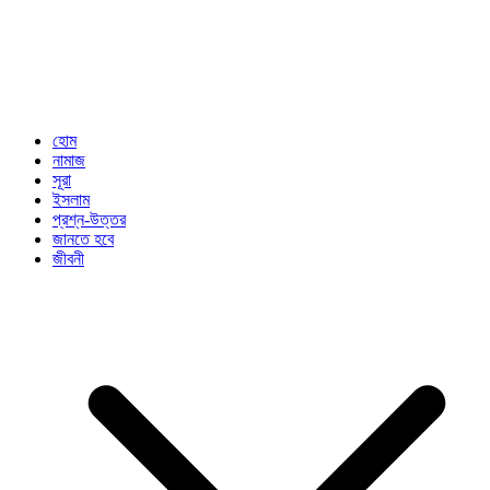
হোম
নামাজ
সূরা
ইসলাম
প্রশ্ন-উত্তর
জানতে হবে
জীবনী