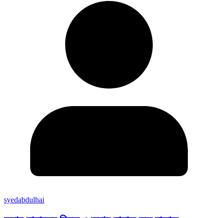
syedabdulhai