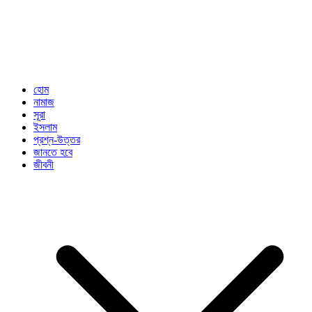
হোম
নামাজ
সূরা
ইসলাম
প্রশ্ন-উত্তর
জানতে হবে
জীবনী