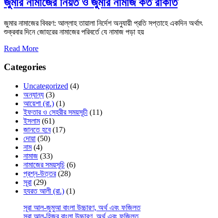
জুমার নামাজের নিয়ত ও জুমার নামাজ কত রাকাত
জুমার নামাজের বিবরণ: আল্লাহ তায়ালা নির্দেশ অনুযায়ী প্রতি সপ্তাহে একদিন অর্থাৎ
শুক্রবার দিনে জোহরের নামাজের পরিবর্তে যে নামাজ পড়া হয়
Read More
Categories
Uncategorized
(4)
অন্যান্য
(3)
আয়েশা (রা.)
(1)
ইফতার ও সেহরীর সময়সূচী
(11)
ইসলাম
(61)
জানতে হবে
(17)
দোয়া
(50)
নাম
(4)
নামাজ
(33)
নামাজের সময়সূচি
(6)
প্রশ্ন-উত্তর
(28)
সূরা
(29)
হযরত আলী (রা.)
(1)
সূরা আল-জুমুআ বাংলা উচ্চারণ, অর্থ এবং ফজিলত
সূরা আল-হিজর বাংলা উচ্চারণ, অর্থ এবং ফজিলত