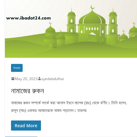
ইসলাম
May 20, 2023
syedabdulhai
নামাজের রুকন
নামাজের রুকন সম্পর্কে সতর্ক করা আনাস ইবনে মালেক (রাঃ) থেকে বর্ণিত। তিনি বলেন,
রাসূল (সাঃ) একবার আমাদেরকে নামায পড়ালেন। তারপর
Read More