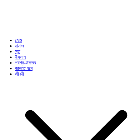
হোম
নামাজ
সূরা
ইসলাম
প্রশ্ন-উত্তর
জানতে হবে
জীবনী