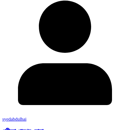
syedabdulhai