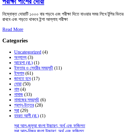
পরীক্ষা পাশের দোয়া
নিম্নোক্ত দোয়াটি ১০০০ বার পড়বে এবং পরীক্ষা দিতে যাওয়ার সময় লিখে টুপির ভিতর
রাখবে এবং পড়তে থাকবে ইন্শা আল্লাহ পরীক্ষা
Read More
Categories
Uncategorized
(4)
অন্যান্য
(3)
আয়েশা (রা.)
(1)
ইফতার ও সেহরীর সময়সূচী
(11)
ইসলাম
(61)
জানতে হবে
(17)
দোয়া
(50)
নাম
(4)
নামাজ
(33)
নামাজের সময়সূচি
(6)
প্রশ্ন-উত্তর
(28)
সূরা
(29)
হযরত আলী (রা.)
(1)
সূরা আল-জুমুআ বাংলা উচ্চারণ, অর্থ এবং ফজিলত
সূরা আল-হিজর বাংলা উচ্চারণ, অর্থ এবং ফজিলত