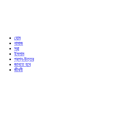
হোম
নামাজ
সূরা
ইসলাম
প্রশ্ন-উত্তর
জানতে হবে
জীবনী