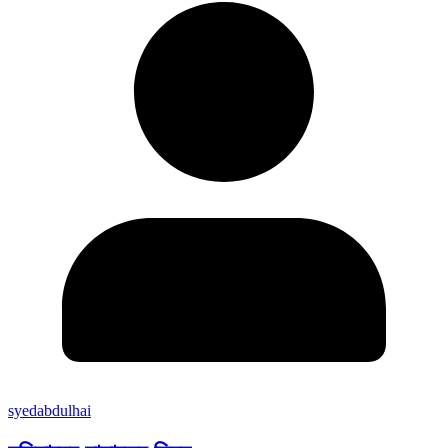
syedabdulhai