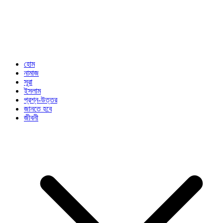
হোম
নামাজ
সূরা
ইসলাম
প্রশ্ন-উত্তর
জানতে হবে
জীবনী