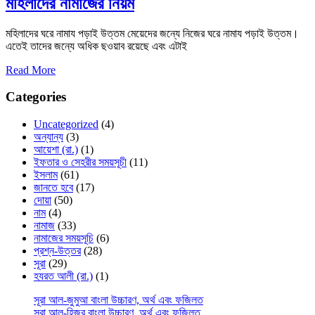
মহিলাদের নামাজের নিয়ম
মহিলাদের ঘরে নামায পড়াই উত্তম মেয়েদের জন্যে নিজের ঘরে নামায পড়াই উত্তম।
এতেই তাদের জন্যে অধিক ছওয়াব রয়েছে এবং এটাই
Read More
Categories
Uncategorized
(4)
অন্যান্য
(3)
আয়েশা (রা.)
(1)
ইফতার ও সেহরীর সময়সূচী
(11)
ইসলাম
(61)
জানতে হবে
(17)
দোয়া
(50)
নাম
(4)
নামাজ
(33)
নামাজের সময়সূচি
(6)
প্রশ্ন-উত্তর
(28)
সূরা
(29)
হযরত আলী (রা.)
(1)
সূরা আল-জুমুআ বাংলা উচ্চারণ, অর্থ এবং ফজিলত
সূরা আল-হিজর বাংলা উচ্চারণ, অর্থ এবং ফজিলত