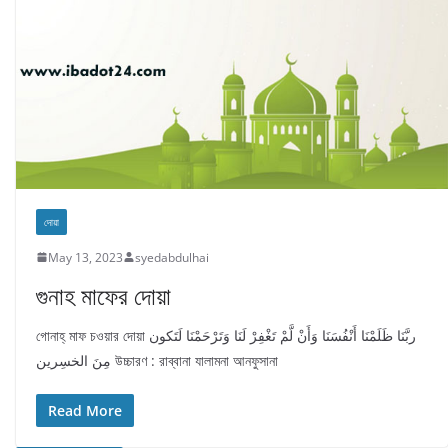
দোয়া
May 13, 2023
syedabdulhai
গুনাহ মাফের দোয়া
গোনাহ্ মাফ চওয়ার দোয়া ربَّنَا ظَلَمْنَا أَنْفُسَنَا وَأَنْ لَّمْ تَغْفِرْ لَنَا وَتَرْحَمْنَا لَتَكون
مِنَ الخسِرين উচ্চারণ : রাব্বানা যালামনা আনফুসানা
Read More