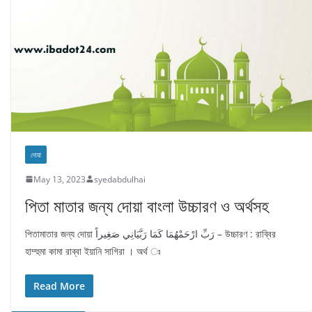
দোয়া
May 13, 2023
syedabdulhai
পিতা মাতার জন্য দোয়া বাংলা উচ্চারণ ও অর্থসহ
পিতামাতার জন্য দোয়া رَبِّ ارْحَمْهُمَا كَمَا رَبَّيَانِي صَغِيراً – উচ্চারণ : রাব্বির
হাম্হুমা কামা রাব্বা ইয়ানি সাগিরা । অর্থ ঃ
Read More