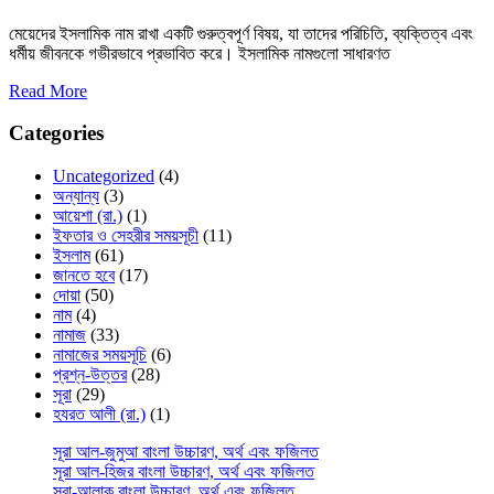
মেয়েদের ইসলামিক নাম রাখা একটি গুরুত্বপূর্ণ বিষয়, যা তাদের পরিচিতি, ব্যক্তিত্ব এবং
ধর্মীয় জীবনকে গভীরভাবে প্রভাবিত করে। ইসলামিক নামগুলো সাধারণত
Read More
Categories
Uncategorized
(4)
অন্যান্য
(3)
আয়েশা (রা.)
(1)
ইফতার ও সেহরীর সময়সূচী
(11)
ইসলাম
(61)
জানতে হবে
(17)
দোয়া
(50)
নাম
(4)
নামাজ
(33)
নামাজের সময়সূচি
(6)
প্রশ্ন-উত্তর
(28)
সূরা
(29)
হযরত আলী (রা.)
(1)
সূরা আল-জুমুআ বাংলা উচ্চারণ, অর্থ এবং ফজিলত
সূরা আল-হিজর বাংলা উচ্চারণ, অর্থ এবং ফজিলত
সূরা-আলাক বাংলা উচ্চারণ, অর্থ এবং ফজিলত