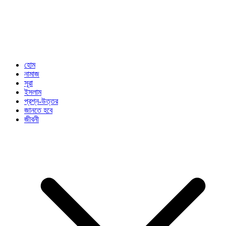
হোম
নামাজ
সূরা
ইসলাম
প্রশ্ন-উত্তর
জানতে হবে
জীবনী