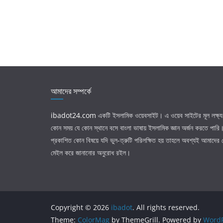
আমাদের সম্পর্কে
ibadot24.com
একটি ইসলামিক ওয়েবসাইট। এ ওয়েব সাইটের মূল লক্ষ্য 
কোন সময় যে কোন স্থানে বসে বাংলা ভাষায় ইসলামিক জ্ঞান অর্জন করতে পার
প্রকাশিত কোন বিষয়ে যদি ভুল-ত্রুটি পরিলক্ষিত হয় তাহলে অবশ্যই আমাদের
মেইল করে জানানোর অনুরোধ রইল।
Copyright © 2026
ibadot
. All rights reserved.
Theme:
ColorMag
by ThemeGrill. Powered by
WordP