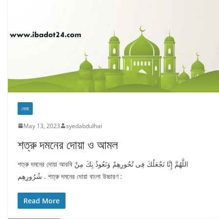
দোয়া
May 13, 2023
syedabdulhai
শত্রু দমনের দোয়া ও আমল
শত্রু দমনের দোয়া আরবি اللَّهُمَّ إِنَّا نَجْعَلُكَ فِى تُحُورِهِمْ وَنَعُوذُ بِكَ مِنْ
شُرُورِهِم . শত্রু দমনের দোয়া বাংলা উচ্চারণ :
Read More