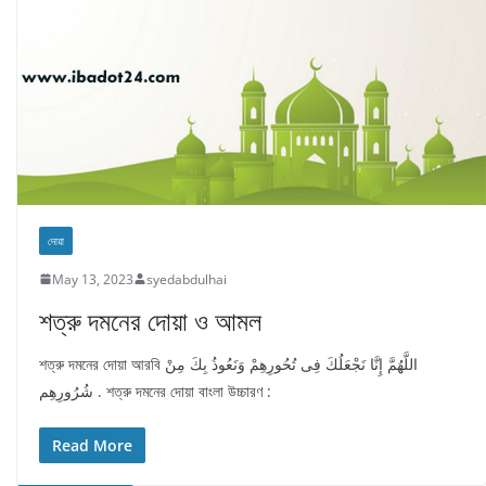
দোয়া
May 13, 2023
syedabdulhai
শত্রু দমনের দোয়া ও আমল
শত্রু দমনের দোয়া আরবি اللَّهُمَّ إِنَّا نَجْعَلُكَ فِى تُحُورِهِمْ وَنَعُوذُ بِكَ مِنْ
شُرُورِهِم . শত্রু দমনের দোয়া বাংলা উচ্চারণ :
Read More