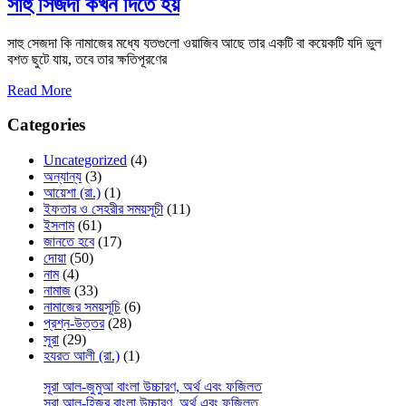
সাহু সিজদা কখন দিতে হয়
সাহু সেজদা কি নামাজের মধ্যে যতগুলো ওয়াজিব আছে তার একটি বা কয়েকটি যদি ভুল
বশত ছুটে যায়, তবে তার ক্ষতিপূরণের
Read More
Categories
Uncategorized
(4)
অন্যান্য
(3)
আয়েশা (রা.)
(1)
ইফতার ও সেহরীর সময়সূচী
(11)
ইসলাম
(61)
জানতে হবে
(17)
দোয়া
(50)
নাম
(4)
নামাজ
(33)
নামাজের সময়সূচি
(6)
প্রশ্ন-উত্তর
(28)
সূরা
(29)
হযরত আলী (রা.)
(1)
সূরা আল-জুমুআ বাংলা উচ্চারণ, অর্থ এবং ফজিলত
সূরা আল-হিজর বাংলা উচ্চারণ, অর্থ এবং ফজিলত