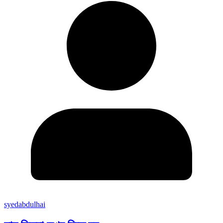
syedabdulhai