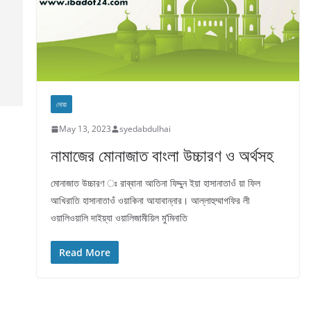
দোয়া
May 13, 2023
syedabdulhai
নামাজের মোনাজাত বাংলা উচ্চারণ ও অর্থসহ
মোনাজাত উচ্চারণ ঃ রাব্বানা আতিনা ফিদ্দুন ইয়া হাসানাতাওঁ য়া ফিল
আখিরাতি হাসানাতাওঁ ওয়াকিনা আযাবান্নার। আল্লাহুম্মাগফির লী
ওয়ালিওয়ালি দাইয়্যা ওয়ালিজামীয়িল মু’মিনাতি
Read More