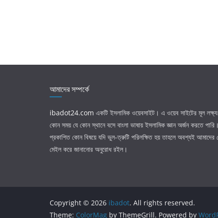
আমাদের সম্পর্কে
ibadot24.com
একটি ইসলামিক ওয়েবসাইট। এ ওয়েব সাইটের মূল লক্ষ্য 
কোন সময় যে কোন স্থানে বসে বাংলা ভাষায় ইসলামিক জ্ঞান অর্জন করতে পার
প্রকাশিত কোন বিষয়ে যদি ভুল-ত্রুটি পরিলক্ষিত হয় তাহলে অবশ্যই আমাদের
মেইল করে জানানোর অনুরোধ রইল।
Copyright © 2026
ibadot
. All rights reserved.
Theme:
ColorMag
by ThemeGrill. Powered by
WordP