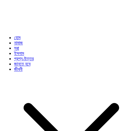
হোম
নামাজ
সূরা
ইসলাম
প্রশ্ন-উত্তর
জানতে হবে
জীবনী