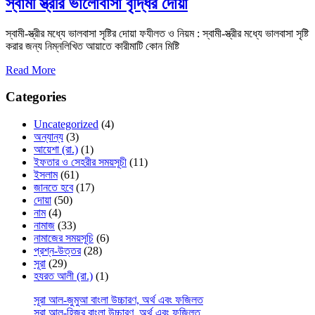
স্বামী স্ত্রীর ভালোবাসা বৃদ্ধির দোয়া
স্বামী-স্ত্রীর মধ্যে ভালবাসা সৃষ্টির দোয়া ফযীলত ও নিয়ম : স্বামী-স্ত্রীর মধ্যে ভালবাসা সৃষ্টি
করার জন্য নিম্নলিখিত আয়াতে কারীমাটি কোন মিষ্টি
Read More
Categories
Uncategorized
(4)
অন্যান্য
(3)
আয়েশা (রা.)
(1)
ইফতার ও সেহরীর সময়সূচী
(11)
ইসলাম
(61)
জানতে হবে
(17)
দোয়া
(50)
নাম
(4)
নামাজ
(33)
নামাজের সময়সূচি
(6)
প্রশ্ন-উত্তর
(28)
সূরা
(29)
হযরত আলী (রা.)
(1)
সূরা আল-জুমুআ বাংলা উচ্চারণ, অর্থ এবং ফজিলত
সূরা আল-হিজর বাংলা উচ্চারণ, অর্থ এবং ফজিলত