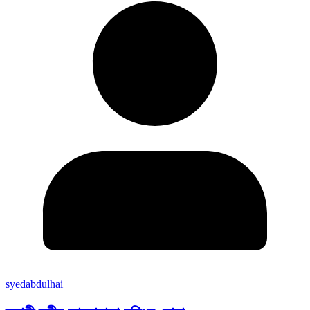
syedabdulhai