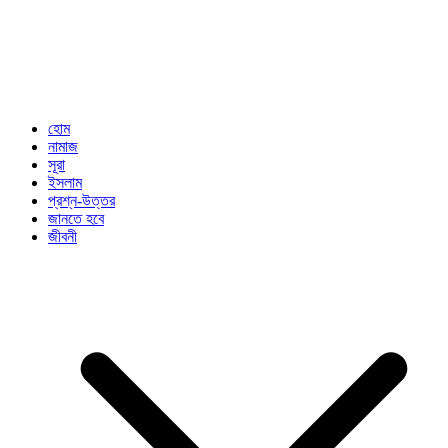
হোম
নামাজ
সূরা
ইসলাম
প্রশ্ন-উত্তর
জানতে হবে
জীবনী