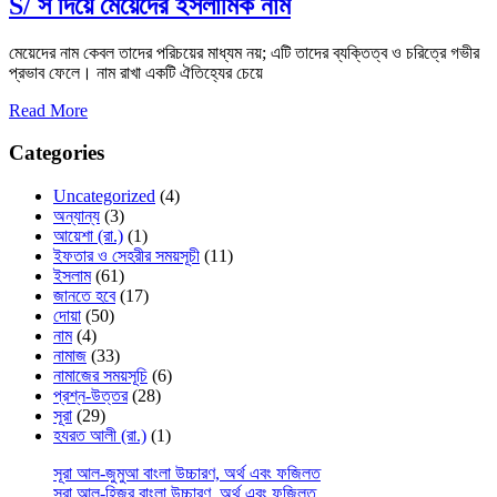
S/ স দিয়ে মেয়েদের ইসলামিক নাম
মেয়েদের নাম কেবল তাদের পরিচয়ের মাধ্যম নয়; এটি তাদের ব্যক্তিত্ব ও চরিত্রে গভীর
প্রভাব ফেলে। নাম রাখা একটি ঐতিহ্যের চেয়ে
Read More
Categories
Uncategorized
(4)
অন্যান্য
(3)
আয়েশা (রা.)
(1)
ইফতার ও সেহরীর সময়সূচী
(11)
ইসলাম
(61)
জানতে হবে
(17)
দোয়া
(50)
নাম
(4)
নামাজ
(33)
নামাজের সময়সূচি
(6)
প্রশ্ন-উত্তর
(28)
সূরা
(29)
হযরত আলী (রা.)
(1)
সূরা আল-জুমুআ বাংলা উচ্চারণ, অর্থ এবং ফজিলত
সূরা আল-হিজর বাংলা উচ্চারণ, অর্থ এবং ফজিলত