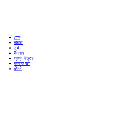
হোম
নামাজ
সূরা
ইসলাম
প্রশ্ন-উত্তর
জানতে হবে
জীবনী