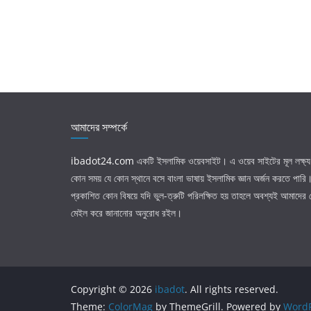
আমাদের সম্পর্কে
ibadot24.com
একটি ইসলামিক ওয়েবসাইট। এ ওয়েব সাইটের মূল লক্ষ্য 
কোন সময় যে কোন স্থানে বসে বাংলা ভাষায় ইসলামিক জ্ঞান অর্জন করতে পার
প্রকাশিত কোন বিষয়ে যদি ভুল-ত্রুটি পরিলক্ষিত হয় তাহলে অবশ্যই আমাদের
মেইল করে জানানোর অনুরোধ রইল।
Copyright © 2026
ibadot
. All rights reserved.
Theme:
ColorMag
by ThemeGrill. Powered by
WordP