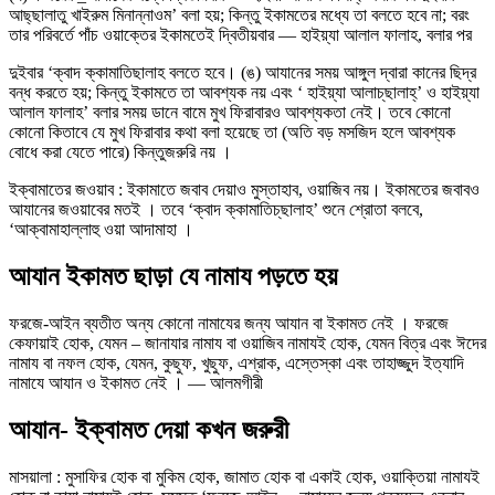
আছ্‌ছালাতু খাইরুম মিনান্নাওম’ বলা হয়; কিন্তু ইকামতের মধ্যে তা বলতে হবে না; বরং
তার পরিবর্তে পাঁচ ওয়াক্তের ইকামতেই দ্বিতীয়বার — হাইয়্যা আলাল ফালাহ, বলার পর
দুইবার ‘ক্বাদ ক্কামাতিছালাহ বলতে হবে। (ঙ) আযানের সময় আঙ্গুল দ্বারা কানের ছিদ্র
বন্ধ করতে হয়; কিন্তু ইকামতে তা আবশ্যক নয় এবং ‘ হাইয়্যা আলাচ্‌ছালাহ্’ ও হাইয়্যা
আলাল ফালাহ’ বলার সময় ডানে বামে মুখ ফিরাবারও আবশ্যকতা নেই। তবে কোনো
কোনো কিতাবে যে মুখ ফিরাবার কথা বলা হয়েছে তা (অতি বড় মসজিদ হলে আবশ্যক
বোধে করা যেতে পারে) কিন্তুজরুরি নয় ।
ইক্বামাতের জওয়াব : ইকামাতে জবাব দেয়াও মুস্তাহাব, ওয়াজিব নয়। ইকামতের জবাবও
আযানের জওয়াবের মতই । তবে ‘ক্বাদ ক্কামাতিচ্‌ছালাহ’ শুনে শ্রোতা বলবে,
‘আক্বামাহাল্লাহু ওয়া আদামাহা ।
আযান ইকামত ছাড়া যে নামায পড়তে হয়
ফরজে-আইন ব্যতীত অন্য কোনো নামাযের জন্য আযান বা ইকামত নেই । ফরজে
কেফায়াই হোক, যেমন – জানাযার নামায বা ওয়াজিব নামাযই হোক, যেমন বিত্র এবং ঈদের
নামায বা নফল হোক, যেমন, কুছুফ, খুছুফ, এশ্রাক, এস্তেস্কা এবং তাহাজ্জুদ ইত্যাদি
নামাযে আযান ও ইকামত নেই । — আলমগীরী
আযান- ইক্বামত দেয়া কখন জরুরী
মাসয়ালা : মুসাফির হোক বা মুকিম হোক, জামাত হোক বা একাই হোক, ওয়াক্তিয়া নামাযই