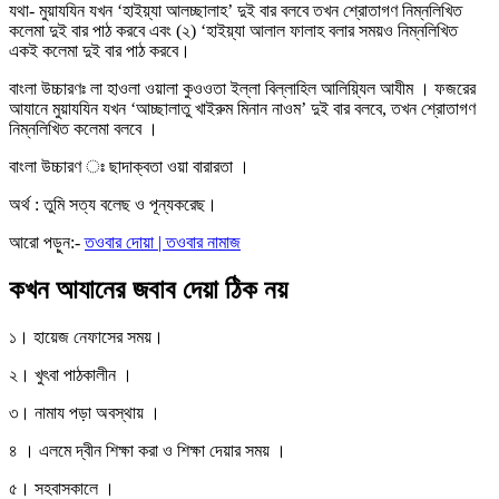
যথা- মুয়াযযিন যখন ‘হাইয়্যা আলচ্ছালাহ’ দুই বার বলবে তখন শ্রোতাগণ নিম্নলিখিত
কলেমা দুই বার পাঠ করবে এবং (২) ‘হাইয়্যা আলাল ফালাহ বলার সময়ও নিম্নলিখিত
একই কলেমা দুই বার পাঠ করবে।
বাংলা উচ্চারণঃ লা হাওলা ওয়ালা কুওওতা ইল্লা বিল্লাহিল আলিয়্যিল আযীম । ফজরের
আযানে মুয়াযযিন যখন ‘আচ্ছালাতু খাইরুম মিনান নাওম’ দুই বার বলবে, তখন শ্রোতাগণ
নিম্নলিখিত কলেমা বলবে ।
বাংলা উচ্চারণ ঃ ছাদাক্বতা ওয়া বারারতা ।
অর্থ : তুমি সত্য বলেছ ও পূন্যকরেছ।
আরো পড়ুন:-
তওবার দোয়া | তওবার নামাজ
কখন আযানের জবাব দেয়া ঠিক নয়
১। হায়েজ নেফাসের সময়।
২। খুৎবা পাঠকালীন ।
৩। নামায পড়া অবস্থায় ।
৪ । এলমে দ্বীন শিক্ষা করা ও শিক্ষা দেয়ার সময় ।
৫। সহবাসকালে ।