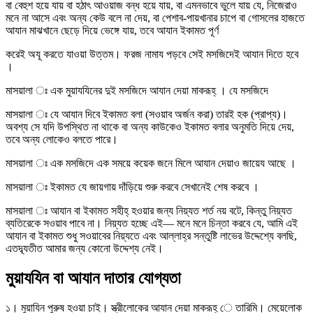
বা বেহুশ হয়ে যায় বা হঠাৎ আওয়াজ বন্ধ হয়ে যায়, বা এমনভাবে ভুলে যায় যে, নিজেরাও
মনে না আসে এবং অন্য কেউ বলে না দেয়, বা পেশাব-পায়খানার চাপে বা গোসলের হাজতে
আযান মাঝখানে ছেড়ে দিয়ে ভেঙ্গে যায়, তবে আযান ইকামত পূৰ্ণ
করেই অযূ করতে যাওয়া উত্তম। ফরজ নামায পড়বে সেই মসজিদেই আযান দিতে হবে
।
মাসয়ালা ঃ এক মুয়াযযিনের দুই মসজিদে আযান দেয়া মাকরূহ্ । যে মসজিদে
মাসয়ালা ঃ যে আযান দিবে ইকামত বলা (সওয়াব অর্জন করা) তারই হক (প্রাপ্য)।
অবশ্য সে যদি উপস্থিত না থাকে বা অন্য কাউকেও ইকামত বলার অনুমতি দিয়ে দেয়,
তবে অন্য লোকেও বলতে পারে।
মাসয়ালা ঃ এক মসজিদে এক সময়ে কয়েক জনে মিলে আযান দেয়াও জায়েয আছে ।
মাসয়ালা ঃ ইকামত যে জায়গায় দাঁড়িয়ে শুরু করবে সেখানেই শেষ করবে ।
মাসয়ালা ঃ আযান বা ইকামত সহীহ্ হওয়ার জন্য নিয়্যত শর্ত নয় বটে, কিন্তু নিয়্যত
ব্যতিরেকে সওয়াব পাবে না। নিয়্যত হচ্ছে এই— মনে মনে চিন্তা করবে যে, আমি এই
আযান বা ইকামত শুধু সওয়াবের নিয়্যতে এবং আল্লাহ্র সন্তুষ্টি লাভের উদ্দেশ্যে বলছি,
এতদ্ব্যতীত আমার জন্য কোনো উদ্দেশ্য নেই।
মুয়াযযিন বা আযান দাতার যোগ্যতা
১। মুয়াযিন পুরুষ হওয়া চাই। স্ত্রীলোকের আযান দেয়া মাকরূহ্ ে তারিমি। মেয়েলোক