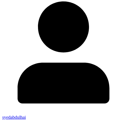
syedabdulhai