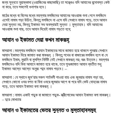
জন্য সুন্নতে মুয়াক্কাদা (ওয়াজিবের কাছাকাছি) তা সত্ত্বেও যদি আযানের বন্দোবস্ত কেউ
না করে, তবে সকলেই গুনাগার হবে।
মাঠের মধ্যে বা বিলের মধ্যে মহল্লার মসজিদের আযানের আওয়াজ শুনা গেলে মসজিদে
এসেই নামায পড়া উচিত, কিন্তু মসজিদে না এসে যদি সেখানে নামায পড়ে, তবে আযান
দেয়া সুন্নত নয়, কিন্তু ইকামত সব অবস্থায়ই সুন্নত । মুস্তাহাব। যদি আযানের
আওয়াজ শুনা যায়, তবে আযান দিয়েই নামায পড়তে হবে;
আযান ও ইকামত দেয়া কখন মাকরূহ্
মাসয়ালা : মহল্লার মসজিদে আযান ইকামতের সাথে জামাত হয়ে থাকলে পুনরায় সেখানে
আযান ইকামত দিয়ে জামাত করা মাকরূহ্ । কিন্তু পথের বা বাজারের মসজিদ হলে বা যে
মসজিদে ইমাম, মুয়ানি বা মুসল্লি নির্দিষ্ট নেই সেখানে মাকরূহ্ নয়; বরং উত্তম। মহল্লার
মসজিদেও যদি বিনা আযানে জামাত হয়ে থাকে, তবে পুনঃজামাত আযান ব্যতীত শুধু
ইকামত আস্তে আস্তে অনুচ্চ শব্দে নামায পড়বে। –
মাসয়ালা : যে স্থানে জুম’য়ার সকল শর্তাবলী পাওয়া যায় এবং জুময়ার নামায পড়া হয়,
সেখানে কোনো ওযর বশত বা বিনা ওযরে জুময়ার আগে বা পরে যদি কেউ যোহরের নামায
পড়ে, তবে আযান ইকামত বলা মাকরূহ্ ।
মাসয়ালা : নামায একাই পড়ুক বা জামাতে পড়ুক- স্ত্রীলোকের আযান ইকামত বলা মাকরুহ্।
– দুরে মোখতার
আযান ও ইকামতের ভেতর সুন্নত ও মুস্তাহাবসমূহ