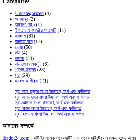
Categories
Uncategorized
(4)
অন্যান্য
(3)
আয়েশা (রা.)
(1)
ইফতার ও সেহরীর সময়সূচী
(11)
ইসলাম
(61)
জানতে হবে
(17)
দোয়া
(50)
নাম
(4)
নামাজ
(33)
নামাজের সময়সূচি
(6)
প্রশ্ন-উত্তর
(28)
সূরা
(29)
হযরত আলী (রা.)
(1)
সূরা আল-জুমুআ বাংলা উচ্চারণ, অর্থ এবং ফজিলত
সূরা আল-হিজর বাংলা উচ্চারণ, অর্থ এবং ফজিলত
সূরা-আলাক বাংলা উচ্চারণ, অর্থ এবং ফজিলত
সূরা লাহাব‌‌‌ বাংলা উচ্চারণ, অর্থ এবং ফজিলত
সূরা যিলযাল বাংলা উচ্চারণ, অর্থ এবং ফজিলত
আমাদের সম্পর্কে
ibadot24.com
একটি ইসলামিক ওয়েবসাইট। এ ওয়েব সাইটের মূল লক্ষ্য হচ্ছে আমরা