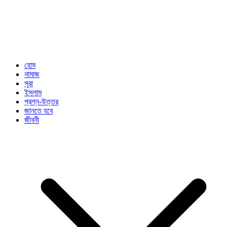
হোম
নামাজ
সূরা
ইসলাম
প্রশ্ন-উত্তর
জানতে হবে
জীবনী