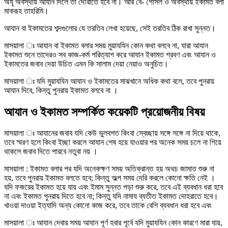
অযূ অবস্থায় আযান দিলে তা দৌরাতে হবে না। আর বে- গোসল ও অবস্থায় ইকামত বলা
মাকরূহ তাহরিমি।
আযান বা ইকামতের শব্দগুলোর যে তরতিব লেখা হয়েছে, সেই তরতিব ঠিক রাখা সুন্নত।
মাসয়ালা ঃ আযান বা ইকামত বলার সময় মুয়াযযিন কোন কথা বলবে না, যারা আযান
ইকামত শুনে তাদেরও সব কাজ-কর্ম পরিত্যাগ করে আযান ইকামত শ্রবণ এবং আযান ও
ইকামতের জবাব দেয়া উচিত এমন কি সালাম দেয়া নেয়াও অনুচিত।
মাসয়ালা ঃ যদি মুয়াযযিন আযান ও ইকামতের মাঝখানে অধিক কথা বলে, তবে পুনরায়
আযান দিবে, কিন্তু পুনরায় ইকামত বলবে না ।
আযান ও ইকামত সম্পর্কিত কয়েকটি প্রয়োজনীয় বিষয়
মাসয়ালা ঃ আযানের জবাব যদি কেউ ভুলবশত কিংবা স্বেচ্ছায় সঙ্গে সঙ্গে না দিয়ে থাকে,
তবে স্মরণ হলে কিংবা ইচ্ছা করলে আযান শেষ হয়ে যাওয়ার পর অনেক সময় চলে না গিয়ে
থাকলে জবাব দিতে পারবে নতুবা নয় ।
মাসয়ালা : ইকামত বলার পর যদি অনেকক্ষণ সময় অতিক্রান্ত হয় অথচ জামাত শুরু না
হয়, তবে পুনরায় ইকামত বলতে হবে; কিন্তু অল্প সময় দেরি করলে কোনো ক্ষতি নেই ।
যদি ফজরের ইকামত হয়ে যায় এবং ইমাম সুন্নত পড়া শুরু করে, তবে এই ব্যবধান ধরা হবে
না এবং ইকামত পুনরায় দিতে হবে না; কিন্তু যদি নামায ব্যতীত ইকামত দোহরাতে হবে।
খাওয়া দাওয়া ইত্যাদি অন্য কোনো কাজ করে, তবে তাকে বেশি ব্যবধান ধরা হবে এবং
মাসয়ালা ঃ আযান দেবার সময় আযান পূর্ণ হবার পূর্বে যদি মুয়াযযিন কোন কারণে মারা যায়,