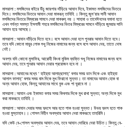
মাসয়ালা : মসজিদের বাইরে উঁচু জায়গায় দাঁড়িয়ে আযান দিবে, ইকামত মসজিদের ভিতরে
দিবে। মসজিদের ভিতরে আযান দেয়া মাকরূহ্ তাযিহি । কিন্তু জুম’য়ার সানী আযান
মসজিদের ভিতরে মিম্বরের সামনে দেয়া মাকরুহ্ নয় । সাহাবা ও তাবেঈনদের যমানা হতে
এখন পর্যন্ত সমস্ত ইসলামী শহরে মসজিদের ভিতর মিম্বরের সামনে দাঁড়িয়ে জুময়ার সানি
আযান হয়ে আসছে।
মাসয়ালা : আযান দাঁড়িয়ে দিতে হবে। বসে আযান দেয়া হলে পুনরায় আযান দিতে হবে।
তবে যদি কোনো মায়ুর লোক শুধু নিজের নামাযের জন্য বসে বসে আযান দেয়, তাতে দোষ
নেই।
অবশ্য যদি কোনো মুসাফির, আরোহী কিংবা মুকিম ব্যক্তি শুধু নিজের নামাযের জন্য বসে
আযান দেয়, তবে পুনরায় আযান দেয়ার প্রয়োজন হবে না ।
মাসয়ালা : আযানের মধ্যে ‘ হাইয়্যা আলাচ্‌ছালাহ্’ বলার সময় ডান দিকে এবং হাইয়্যা
আলাল ফালাহ্’ বলার সময় বাম দিকে মুখ ফিরানো সুন্নত। তা নামাযের আযান হোক বা
অন্য আযান হোক, কিন্তু আযানের সাথে বুক এবং পা ঘুরাবে না ।
মাসয়ালা : আযান এবং ইকামত বলার সময় কিবলার দিকে মুখ রাখা সুন্নত; অন্য দিকে মুখ
করা মাকরূহে তাযিহি ।
মাসয়ালা : আযান দেয়ার সময় হৃদসে আর হতে পাক হওয়া সুন্নত। উভয় হৃদস হতে পাক
হওয়া মুস্তাহাব।। গোসল বিহীন অবস্থায় আযান দেয়া মাকরূহে তাহরিমি।
যদি কেউ বে-গোসল অবস্থায় আযান দেয়, তবে আযান দোরিয়ে দেয়া উচিত। কিন্তু বে-