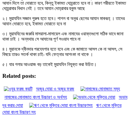
আযান দিলে তা দোরাতে হবে, কিন্তু ইকামত দোহ্র্রাতে হবে না। কারণ শরীয়তে ইকামত
দোহ্র্রাবার বিধান নেই । তবে আযান দোহ্রাবার হুকুম আছে
২। মুয়াযযিন সজ্ঞান পুরুষ হতে হবে। পাগল বা অবুঝ ছেলের আযান মাকরূহ্ । তাদের
আযান দোরাতে হবে, ইকামত দোরাতে হবে না
৩। মুয়াযযিনের জরুরি মাসয়ালা-মাসায়েল এবং নামাযের ওয়াক্তগুলো সঠিক ভাবে জানা
থাকা চাই । অন্যথায় সে আযানের পূর্ণ সওয়াব পাবে না
৪। মুয়ানকে দ্বীনদার পরহেযগার হতে হবে এবং কে জামাতে আসল কে না আসল, সে
বিষয়ে তারও সতর্ক থাকা চাই- যদি ফেত্নার আশংকা না থাকে ।
৫। যার গলার আওয়াজ বড় তাকেই মুয়াযযিন নিযুক্ত করা উচিত।
Related posts:
অজুর দোয়া ও অজুর ফরজ
নামাজের মোনাজাত বাংলা উচ্চারণ ও অর্থসহ
অভাব
দূর করার দোয়া
ঋণ থেকে মুক্তির
দোয়া বাংলা উচ্চারণ সহ