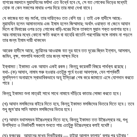
হাশরের ময়দানে মুয়াযযিনের মর্যাদা এত উর্ধ্বে হবে যে, সে যত লোকের ভিড়ের মধ্যেই
হোক না কেন সকলের মাথার ওপর দিয়ে তার মাথা দেখা যাবে।
যে কাজের যত বড় মর্তবা, তার দায়িত্বও তত বেশি হয় । তাই এক হাদীসে আছে-
মুয়াযযিন হলেন আমানতদার এবং ইমাম হলেন জিম্মাদার; অর্থাৎ ওয়াক্ত না জেনে আযান
দিলে বা মিনারের ওপর চড়ে লোকের বাড়ি-ঘরের দিকে তাকালে মুয়ান শক্ত গুনাগার হবে।
আর নামাযের মধ্যে কোনো ক্ষতি করলে বা যাহেরি বাতেনি পরগোরির সঙ্গে নামায না পড়লে
তার জন্য ইমাম দায়ী থাকবেন
আরেক হাদীসে আছে, মুয়ােিনর আওয়াজ যত দূর যাবে তত দূরের জ্বিন ইন্‌সান, আসমান,
জমিন, বৃক্ষ, পশুপাখি সকলেই তার জন্য সাক্ষ্য দিবে
ইক্বামত : ইকামত এবং আযান একই রকম। কিন্তু কয়েকটি বিষয়ে পার্থক্য রয়েছে।
যথা- (ক) আযান, নামায শুরু হওয়ার এতটুকু পূর্বে হওয়া আবশ্যক, যেন পার্শ্ববর্তী
মুসল্লিগণ অনায়াসে স্বাভাবিকভাবে অযূ ইস্তিঞ্জা শেষ করে জামাতে এসে যোগদান করতে
পারে ।
কিন্তু ইকামত শুনা মাত্রই সাথে সাথে নামাযে দাঁড়িয়ে কাতার সোজা করতে হবে।
(খ) আযান মসজিদের বাইরে দিতে হবে, কিন্তু ইকামত মসজিদের ভিতরে দিতে হবে। তবে
শুধু জুম’য়ার সানি আযান মসজিদের ভিতর হবে।
(গ) আযান যথাসম্ভব উচ্চৈঃস্বরে দিতে হবে, কিন্তু ইকামত তত উচ্চৈঃস্বরে নয়, শুধু
উপস্থিত ও নিকটবর্তী সকলে শুনতে পায় এতটুকু উচ্চৈঃস্বরে বলাই যথেষ্ট।
(ঘ) ফজরের _আযানের মধ্যে দ্বিতীয়বার — হাইয়া আলাল ফালাহ্’ বলার পর দুইবার ‘