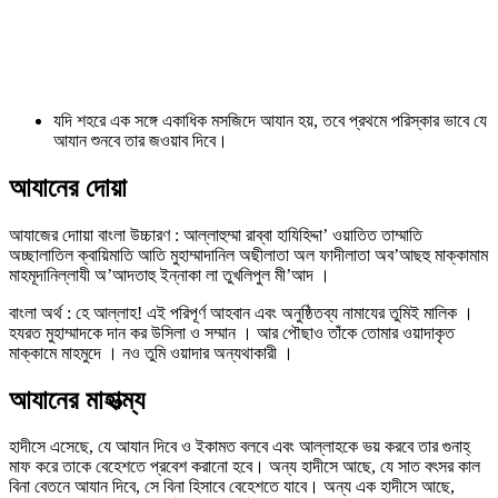
যদি শহরে এক সঙ্গে একাধিক মসজিদে আযান হয়, তবে প্রথমে পরিস্কার ভাবে যে
আযান শুনবে তার জওয়াব দিবে।
আযানের দোয়া
আযাজের দোায়া বাংলা উচ্চারণ : আল্লাহুম্মা রাব্বা হাযিহিদ্দা’ ওয়াতিত তাম্মাতি
অচ্ছালাতিল ক্বায়িমাতি আতি মুহাম্মাদানিল অছীলাতা অল ফাদীলাতা অব’আছহু মাক্কামাম
মাহমূদানিল্লাযী অ’আদতাহু ইন্নাকা লা তুখলিপুল মী’আদ ।
বাংলা অর্থ : হে আল্লাহ! এই পরিপূর্ণ আহবান এবং অনুষ্ঠিতব্য নামাযের তুমিই মালিক ।
হযরত মুহাম্মাদকে দান কর উসিলা ও সম্মান । আর পৌছাও তাঁকে তোমার ওয়াদাকৃত
মাক্কামে মাহমুদে । নও তুমি ওয়াদার অন্যথাকারী ।
আযানের মাহাত্ম্য
হাদীসে এসেছে, যে আযান দিবে ও ইকামত বলবে এবং আল্লাহকে ভয় করবে তার গুনাহ্
মাফ করে তাকে বেহেশতে প্রবেশ করানো হবে। অন্য হাদীসে আছে, যে সাত বৎসর কাল
বিনা বেতনে আযান দিবে, সে বিনা হিসাবে বেহেশতে যাবে। অন্য এক হাদীসে আছে,