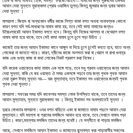
হোক বা কাযা নামাযই হোক, সমস্ত ‘ফরজে-আইন— নামাযের জন্য পুরুষদের একবার
আযান দেয়া সুন্নতে মুয়াক্কাদা (প্রায় ওয়াজিব তুল্য) কিন্তু জুময়ার জন্য দুবার আযান
দেয়া সুন্নত ।
মাসয়ালা : জিহাদ বা অন্যকোন ধর্মীয় কাজে লিপ্ত থাকা বশত অথবা অনাবশ্যক কোনো
কারণ বশত যদি সর্ব-সাধারণের নামায কাযা হয়, তবে সেই কাযা নামাযের জন্যও
উচ্চৈঃস্বরেই আযান ইকামত বলতে হবে। কিন্তু যদি নিজের আলস্য বা বেখেয়াল বশত
নামায কাযা হয়ে থাকে, তবে সেই কাযা নামায চুপে চুপে পড়া উচিত ।
কাজেই তার জন্য আযান ইকামত কানে আঙ্গুল না দিয়ে চুপে চুপেই বলতে হবে, যাতে অন্য
লোকেরা না জানতে পারে। কারণ, দ্বীনের কাজে অলসতা করা বা খেয়াল না রাখা গুনাহ্র
কাজ এবং গুনাহ্ কাজ বা কথা লোকের নিকট প্রকাশ করা নিষেধ।
যদি কয়েক ওয়াক্তের কাযা নামায এক সঙ্গে পড়ে, তবে শুধু প্রথম ওয়াক্তের জন্য আযান
দেয়া সুন্নত, বাকি যে কয় ওয়াক্ত ঐ সময় একসঙ্গে পড়বে তার জন্য পৃথক পৃথক আযান
দেয়া নূরুল ঈযাহ্ সুন্নত নয়— বরং মুস্তাহাব; তবে ইকামত সব ওয়াক্তের জন্যই পৃথক
পৃথক দেয়া সুন্নত।
মাসয়ালা : সফরের সময় যদি কাফেলার সমস্ত লোক উপস্থিত থাকে, তবে তাদের জন্য
আযান মুস্তাহাব, সুন্নতে মুয়াক্কাদা নয় । কিন্তু ইকামত সব অবস্থাতেই সুন্নত ।
দুররে মোখতার মাসয়ালা : ওযর বশত বাড়িতে একা বা জামাতে নামায পড়লে আযান দেয়া
মুস্তাহাব। যদি মহল্লা বা গ্রামের মসজিদে আযান হয়ে থাকে, তবে সেখানে নামায পড়া
উচিত। কারণ,মহল্লার মসজিদ তাদের জন্য যথেষ্ট। যে পল্লীতে বা পাড়ায় মসজিদ
আছে, সেখানে মসজিদে আযান ইকামত ও জামাতের বন্দোবস্ত করা পাড়াবাসীর সকলের