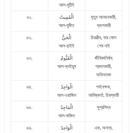
আল-মুহ়ীই
৬১.
الْمُمِيتُ
মৃত্যু আনয়নকারী,
আল-মুমীত
ধ্বংসকারী
৬২.
الْحَيُّ
চিরঞ্জীব, যার কোন
আল-হ়াইই
শেষ নাই
৬৩.
الْقَيُّومُ
জীবিকানির্বাহ
আল-ক্বইয়ূম
প্রদানকারী,
অভিভাবক
৬৪.
الْوَاجِدُ
পর্যবেক্ষক,
আল-ওয়াজিদ
আবিষ্কর্তা, চিরস্থায়ী
৬৫.
الْمَاجِدُ
সুপ্রসিদ্ধ
আল-মাজিদ
৬৬.
الْوَاحِدُ
এক, অনন্য,