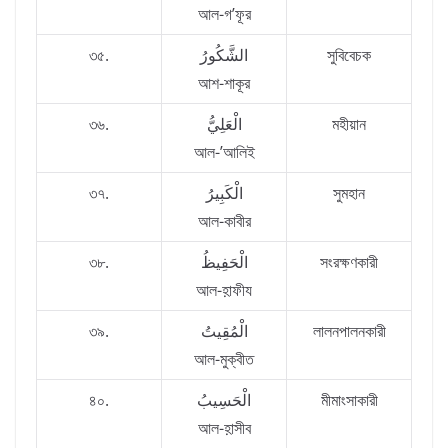
আল-গ’ফূর
৩৫.
الشَّكُورُ
সুবিবেচক
আশ-শাকূর
৩৬.
الْعَلِيُّ
মহীয়ান
আল-’আলিই
৩৭.
الْكَبِيرُ
সুমহান
আল-কাবীর
৩৮.
الْحَفِيظُ
সংরক্ষণকারী
আল-হ়াফীয
৩৯.
الْمُقِيتُ
লালনপালনকারী
আল-মুক্বীত
৪০.
الْحَسِيبُ
মীমাংসাকারী
আল-হ়াসীব