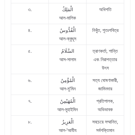
৩.
الْمَلِكُ
অধিপতি
আল-মালিক
৪.
الْقُدُّوسُ
নিখুঁত, পূতঃপবিত্র
আল-ক্বুদ্দূস
৫.
السَّلَامُ
ত্রাণকর্তা, শান্তি
আস-সালাম
এবং নিরাপত্তার
উৎস
৬.
الْمُؤْمِنُ
সত্য ঘোষণাকারী,
আল-মু’মিন
জামিনদার
৭.
الْمُهَيْمِنُ
প্রতিপালক,
আল-মুহাইমিন
অভিভাবক
৮.
الْعَزِيزُ
সবচেয়ে সম্মানিত,
আল-’আযীয
সর্বশক্তিমান