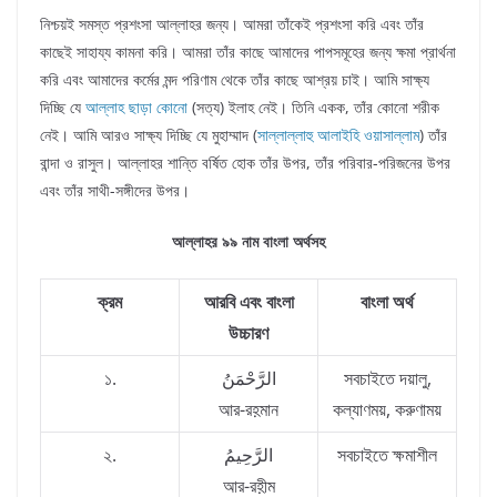
নিশ্চয়ই সমস্ত প্রশংসা আল্লাহর জন্য। আমরা তাঁকেই প্রশংসা করি এবং তাঁর
কাছেই সাহায্য কামনা করি। আমরা তাঁর কাছে আমাদের পাপসমূহের জন্য ক্ষমা প্রার্থনা
করি এবং আমাদের কর্মের মন্দ পরিণাম থেকে তাঁর কাছে আশ্রয় চাই। আমি সাক্ষ্য
দিচ্ছি যে
আল্লাহ ছাড়া কোনো
(সত্য) ইলাহ নেই। তিনি একক, তাঁর কোনো শরীক
নেই। আমি আরও সাক্ষ্য দিচ্ছি যে মুহাম্মাদ (
সাল্লাল্লাহু আলাইহি ওয়াসাল্লাম
) তাঁর
বান্দা ও রাসুল। আল্লাহর শান্তি বর্ষিত হোক তাঁর উপর, তাঁর পরিবার-পরিজনের উপর
এবং তাঁর সাথী-সঙ্গীদের উপর।
আল্লাহর ৯৯ নাম বাংলা অর্থসহ
ক্রম
আরবি এবং বাংলা
বাংলা অর্থ
উচ্চারণ
১.
الرَّحْمَنُ
সবচাইতে দয়ালু,
আর-রহ়মান
কল্যাণময়, করুণাময়
২.
الرَّحِيمُ
সবচাইতে ক্ষমাশীল
আর-রহ়ীম