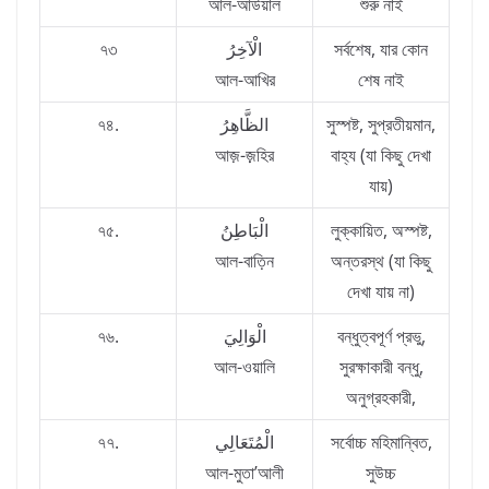
আল-আউয়াল
শুরু নাই
৭৩
الْآخِرُ
সর্বশেষ, যার কোন
আল-আখির
শেষ নাই
৭৪.
الظَّاهِرُ
সুস্পষ্ট, সুপ্রতীয়মান,
আজ়-জ়়হির
বাহ্য (যা কিছু দেখা
যায়)
৭৫.
الْبَاطِنُ
লুক্কায়িত, অস্পষ্ট,
আল-বাত়িন
অন্তরস্থ (যা কিছু
দেখা যায় না)
৭৬.
الْوَالِيَ
বন্ধুত্বপূর্ণ প্রভু,
আল-ওয়ালি
সুরক্ষাকারী বন্ধু,
অনুগ্রহকারী,
৭৭.
الْمُتَعَالِي
সর্বোচ্চ মহিমান্বিত,
আল-মুতা’আলী
সুউচ্চ