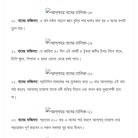
২০.
নামের ফজিলত:
এ নাম সর্বদা পড়লে জ্ঞান বৃদ্ধি পায় গুনাহ মাফ হয় ও মনের কপাট
খুলে যায়।
২১.
নামের ফজিলত:
যে ব্যক্তি ৪০ দিন এই নামটি ৪ টুকরা রুটির উপর লিখে খাবে,
তিনি ক্ষুদা, পিপাসা ও ব্যথা বেদনা থেকে রক্ষা পাবে।
২২.
নামের ফজিলত:
প্রতিদিন নামাজের পর মুনাজাত করে ১০ বার আল্লাহ্‌র এই নাম
পাঠ করেন, আল্লাহ্‌ তায়ালা তাকে ধনী বনিয়ে দিবেন এবং কখন কার মুখাপেক্ষী হবে
না।
২৩.
নামের ফজিলত:
প্রত্যহ ৫০০ বার এ নামের ‍পাঠ করলে আল্লাহ্‌ তায়ালা তার
প্রয়োজন পূর্ণ করবেন ও সকল সমস্যা দূর করে দিবেন।