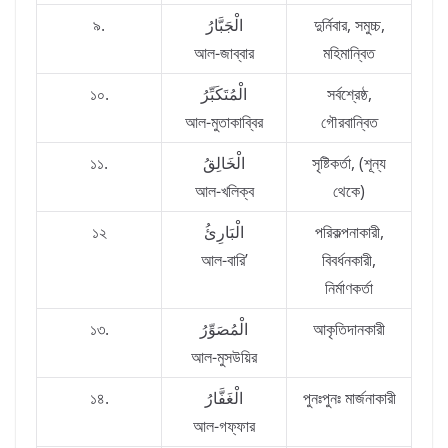
৯.
الْجَبَّارُ
দুর্নিবার, সমুচ্চ,
আল-জাব্বার
মহিমান্বিত
১০.
الْمُتَكَبِّرُ
সর্বশ্রেষ্ঠ,
আল-মুতাকাব্বির
গৌরবান্বিত
১১.
الْخَالِقُ
সৃষ্টিকর্তা, (শূন্য
আল-খলিক্ব
থেকে)
১২
الْبَارِئُ
পরিকল্পনাকারী,
আল-বারি’
বিবর্ধনকারী,
নির্মাণকর্তা
১৩.
الْمُصَوِّرُ
আকৃতিদানকারী
আল-মুসউয়ির
১৪.
الْغَفَّارُ
পুনঃপুনঃ মার্জনাকারী
আল-গফ্‌ফার