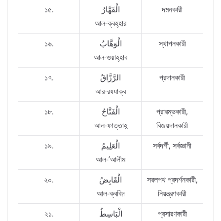
১৫.
الْقَهَّارُ
দমনকারী
আল-ক্বহ্‌হার
১৬.
الْوَهَّابُ
স্থাপনকারী
আল-ওয়াহ্‌হাব
১৭.
الرَّزَّاقُ
প্রদানকারী
আর-রযযাক্ব
১৮.
الْفَتَّاحُ
প্রারম্ভকারী,
আল-ফাত্তাহ়
বিজয়দানকারী
১৯.
الْعَلِيمُ
সর্বদর্শী, সর্বজ্ঞানী
আল-’আলীম
২০.
الْقَابِضُ
সরলপথ প্রদর্শনকারী,
আল-ক্ববিদ়
নিয়ন্ত্রণকারী
২১.
الْبَاسِطُ
প্রসারণকারী