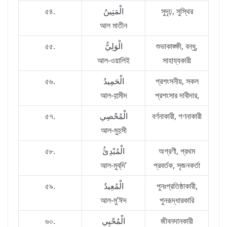
৫৪.
الْمَتِينُ
সুদৃঢ়, সুস্থির
আল মাতীন
৫৫.
الْوَلِيُّ
শুভাকাঙ্ক্ষী, বন্ধু,
আল-ওয়ালিই
সাহায্যকারী
৫৬.
الْحَمِيدُ
প্রশংসনীয়, সকল
আল-হ়ামীদ
প্রশংসার দাবীদার,
৫৭.
الْمُحْصِي
বর্ণনাকারী, গণনাকারী
আল-মুহ়সী
৫৮.
الْمُبْدِئُ
অগ্রণী, প্রথম
আল-মুব্‌দি’
প্রবর্তক, সৃজনকর্তা
৫৯.
الْمُعِيدُ
পুনঃপ্রতিষ্ঠাকারী,
আল-মু’ঈদ
পুনরূদ্ধারকারি
৬০.
الْمُحْيِي
জীবনদানকারী