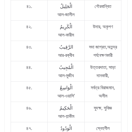
৪১.
الْجَلِيلُ
গৌরবান্বিত
আল-জালীল
৪২.
الْكَرِيمُ
উদার, অকৃপণ
আল-কারীম
৪৩.
الرَّقِيبُ
সদা জাগ্রত,অতন্দ্র
আর-রক্বীব
পর্যবেক্ষণকারী
৪৪.
الْمُجِيبُ
উত্তরদাতা, সাড়া
আল-মুজীব
দানকারী,
৪৫.
الْوَاسِعُ
সর্বত্র বিরাজমান,
আল-ওয়াসি’
অসীম
৪৬.
الْحَكِيمُ
সুদক্ষ, সুবিজ্ঞ
আল-হ়াকীম
৪৭.
الْوَدُودُ
স্নেহশীল