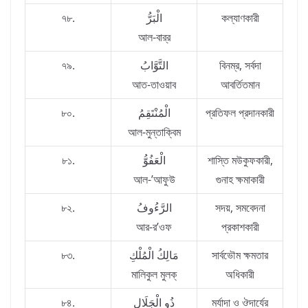
৭৮.
الْبَرُّ
কল্যাণকারী
আল-বার্‌র
৭৯.
التَّوَّابُ
বিনম্র, সর্বদা
আত-তাওয়াব
আবর্তিতমান
৮০.
الْمُنْتَقِمُ
প্রতিফল প্রদানকারী
আল-মুন্‌তাক্বিম
৮১.
الْعَفُوُّ
শাস্তি মউকুফকারী,
আল-’আফুউ
গুনাহ ক্ষমাকারী
৮২.
الرَّءُوفُ
সদয়, সমবেদনা
আর-র’ওফ
প্রকাশকারী
৮৩.
مَالِكُ الْمُلْكِ
সার্বভৌম ক্ষমতার
মালিকুল মুলক্‌
অধিকারী
৮৪.
ذُو الْجَلَالِ
মর্যাদা ও ঔদার্যের