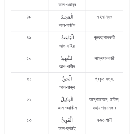
আল-ওয়াদূদ
৪৮.
الْمَجِيدُ
মহিমান্বিত
আল-মাজীদ
৪৯.
الْبَاعِثُ
পুনরুত্থানকারী
আল-বা‘ইস়
৫০.
الشَّهِيدُ
সাক্ষ্যদানকারী
আশ-শাহীদ
৫১.
الْحَقُّ
প্রকৃত সত্য,
আল-হাক্ক্ব
৫২.
الْوَكِيلُ
আস্থাভাজন, উকিল,
আল-ওয়াকীল
সহায় প্রদানকার
৫৩.
الْقَوِيُّ
ক্ষমতাশালী
আল-ক্বউই