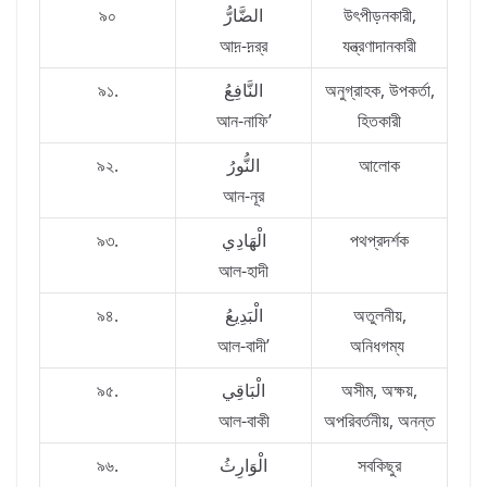
৯০
الضَّارُّ
উৎপীড়নকারী,
আদ়-দ়়র্‌র
যন্ত্রণাদানকারী
৯১.
النَّافِعُ
অনুগ্রাহক, উপকর্তা,
আন-নাফি’
হিতকারী
৯২.
النُّورُ
আলোক
আন-নূর
৯৩.
الْهَادِي
পথপ্রদর্শক
আল-হাদী
৯৪.
الْبَدِيعُ
অতুলনীয়,
আল-বাদী’
অনিধগম্য
৯৫.
الْبَاقِي
অসীম, অক্ষয়,
আল-বাকী
অপরিবর্তনীয়, অনন্ত
৯৬.
الْوَارِثُ
সবকিছুর