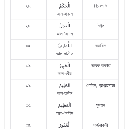
২৮.
الْحَكَمُ
বিচারপতি
আল-হা়কাম
২৯.
الْعَدْلُ
নিখুঁত
আল-’আদল্‌
৩০.
اللَّطِيفُ
অমায়িক
আল-লাতীফ
৩১.
الْخَبِيرُ
সম্যক অবগত
আল-খবীর
৩২.
الْحَلِيمُ
ধৈর্যবান, প্রশ্রয়দাতা
আল-হ়ালীম
৩৩.
الْعَظِيمُ
সুমহান
আল-’আযীম
৩৪.
الْغَفُورُ
মার্জনাকারী