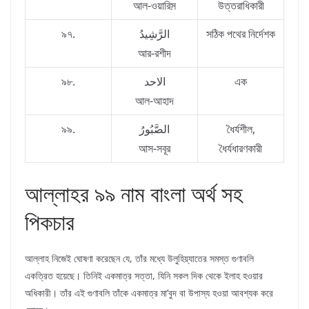
আল-ওয়ারিস়
উত্তরাধিকারী
৯৭.
الرَّشِيدُ
সঠিক পথের নির্দেশক
আর-রশীদ
৯৮.
الاحد
এক
আল-আহাদ
৯৯.
الصَّبُورُ
ধৈর্যশীল,
আস-সবূর
ধৈর্যধারণকারী
আল্লাহর ৯৯ নাম বাংলা অর্থ সহ
পিকচার
আল্লাহ নিজেই ঘোষণা করেছেন যে, তাঁর মধ্যে উলুহিয়্যাতের সমস্ত গুণাবলি
একত্রিত হয়েছে। তিনিই একমাত্র সত্তা, যিনি সকল দিক থেকে ইলাহ হওয়ার
অধিকারী। তাঁর এই গুণাবলি তাঁকে একমাত্র মা’বুদ বা উপাস্য হওয়া আবশ্যক করে