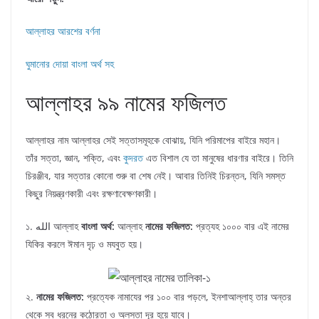
আল্লাহর আরশের বর্ণনা
ঘুমানোর দোয়া বাংলা অর্থ সহ
আল্লাহর ৯৯ নামের ফজিলত
আল্লাহর নাম আল্লাহর সেই সত্তাসমূহকে বোঝায়, যিনি পরিমাপের বাইরে মহান।
তাঁর সত্তা, জ্ঞান, শক্তি, এবং
কুদরত
এত বিশাল যে তা মানুষের ধারণার বাইরে। তিনি
চিরঞ্জীব, যার সত্তার কোনো শুরু বা শেষ নেই। আবার তিনিই চিরন্তন, যিনি সমস্ত
কিছুর নিয়ন্ত্রণকারী এবং রক্ষণাবেক্ষণকারী।
১. الله আল্লাহ
বাংলা অর্থ:
আল্লাহ
নামের ফজিলত:
প্রত্যহ ১০০০ বার এই নামের
যিকির করলে ঈমান দৃঢ় ও মযবুত হয়।
২.
নামের ফজিলত:
প্রত্যেক নামাযের পর ১০০ বার পড়লে, ইনশাআল্লাহ্‌ তার অন্তর
থেকে সব ধরনের কঠোরতা ও অলসতা দূর হয়ে যাবে।