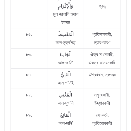
وَالْإِكْرَامِ
প্রভু
জ়়ুল জালালি ওয়াল
ইকরম
৮৫.
الْمُقْسِطُ
প্রতিদানকারী,
আল-মুক্বসিত়
ন্যায়পরায়ণ
৮৬.
الْجَامِعُ
ঐক্য সাধনকারী,
আল-জামি’
একত্র আনয়নকারী
৮৭.
الْغَنِيُّ
ঐশ্বর্যবান, স্বতন্ত্র
আল-গ’নিই
৮৮.
الْمُغْنِي
সমৃদ্ধকারী,
আল-মুগ’নি
উদ্ধারকারী
৮৯.
الْمَانِعُ
রক্ষাকর্তা,
আল-মানি’
প্রতিরোধকারী