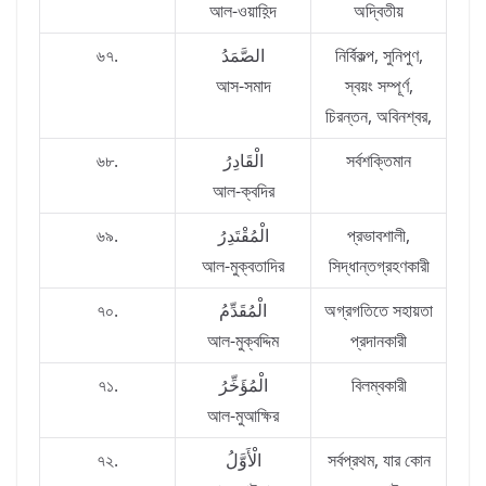
আল-ওয়াহ়িদ
অদ্বিতীয়
৬৭.
الصَّمَدُ
নির্বিকল্প, সুনিপুণ,
আস-সমাদ
স্বয়ং সম্পূর্ণ,
চিরন্তন, অবিনশ্বর,
৬৮.
الْقَادِرُ
সর্বশক্তিমান
আল-ক্বদির
৬৯.
الْمُقْتَدِرُ
প্রভাবশালী,
আল-মুক্বতাদির
সিদ্ধান্তগ্রহণকারী
৭০.
الْمُقَدِّمُ
অগ্রগতিতে সহায়তা
আল-মুক্বদ্দিম
প্রদানকারী
৭১.
الْمُؤَخِّرُ
বিলম্বকারী
আল-মুআক্ষির
৭২.
الْأَوَّلُ
সর্বপ্রথম, যার কোন