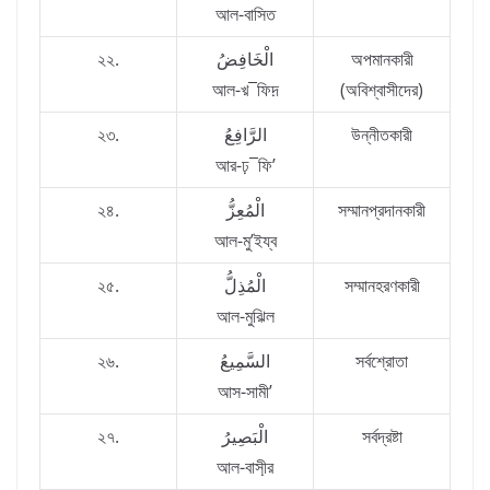
আল-বাসিত
২২.
الْخَافِضُ
অপমানকারী
আল-খ়¯ফিদ়
(অবিশ্বাসীদের)
২৩.
الرَّافِعُ
উন্নীতকারী
আর-ঢ়¯ফি’
২৪.
الْمُعِزُّ
সম্মানপ্রদানকারী
আল-মু’ইয্ব
২৫.
الْمُذِلُّ
সম্মানহরণকারী
আল-মুঝ়িল
২৬.
السَّمِيعُ
সর্বশ্রোতা
আস-সামী’
২৭.
الْبَصِيرُ
সর্বদ্রষ্টা
আল-বাসী়র