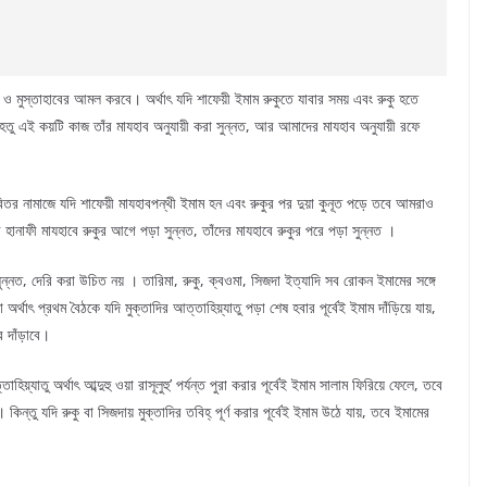
ত ও মুস্তাহাবের আমল করবে। অর্থাৎ যদি শাফেয়ী ইমাম রুকুতে যাবার সময় এবং রুকু হতে
েহেতু এই কয়টি কাজ তাঁর মাযহাব অনুযায়ী করা সুন্নত, আর আমাদের মাযহাব অনুযায়ী রফে
তর নামাজে যদি শাফেয়ী মাযহাবপন্থী ইমাম হন এবং রুকুর পর দুয়া কুনূত পড়ে তবে আমরাও
ানাফী মাযহাবে রুকুর আগে পড়া সুন্নত, তাঁদের মাযহাবে রুকুর পরে পড়া সুন্নত ।
ুন্নত, দেরি করা উচিত নয় । তারিমা, রুকু, ক্বওমা, সিজদা ইত্যাদি সব রোকন ইমামের সঙ্গে
থাৎ প্রথম বৈঠকে যদি মুক্তাদির আত্তাহিয়্যাতু পড়া শেষ হবার পূর্বেই ইমাম দাঁড়িয়ে যায়,
 দাঁড়াবে।
য়্যাতু অর্থাৎ আব্দুহু ওয়া রাসূলুহু’ পর্যন্ত পুরা করার পূর্বেই ইমাম সালাম ফিরিয়ে ফেলে, তবে
কিন্তু যদি রুকু বা সিজদায় মুক্তাদির তবিহ্ পূর্ণ করার পূর্বেই ইমাম উঠে যায়, তবে ইমামের