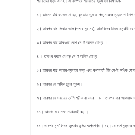
শরীয়তের হুকুম এটাই। এ ব্যাপারে শরীয়তের হুকুম হল নিম্নরূপ-
১। আলেম যদি ফাসেক না হন, কুরআন ভুল না পড়েন এবং সুন্নত পরিমাণ ক
২। তারপর যার কিরাত ভাল (গলার সুর নয়), তাজবিদের নিয়ম অনুযায়ী য
৩। তারপর যার তাকওয়া বেশি সে-ই অধিক যোগ্য ।
৪ । তারপর বয়সে যে বড় সে-ই অধিক যোগ্য ।
৫। তারপর যার আচার-ব্যবহার ভদ্র এবং কথাবার্তা মিষ্ট সে-ই অধিক যোগ
৬। তারপর যে অধিক সুন্দর পুরুষ।
৭। তারপর যে সবচেয়ে বেশি শরীফ বা ভদ্র । ৮। তারপর যার আওয়াজ 
১০। তারপর যার মাথা মানানসই বড় ।
১১। তারপর মুসাফিরের তুলনায় মুকিম অগ্রগণ্য । ১২। যে বংশানুক্রমে