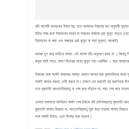
যদি শাফেয়ী মাযহাবের ইমাম হয়, তবে আমাদের ইমামের মত অনুযায়ী সুন্ন
উঠার সময় রফে ইয়াদায়েন করেন বা ফজরের নামাজে দুয়া কুনূত পড়েন, (য
ইয়াদায়েন না করা এবং ফজরের দুয়া কুনূত না পড়া সুন্নত; কাজেই)
আমরা চুপ করে দাড়িয়ে থাকব, এই কাজে তাঁর অনুসরণ করব না । কিন্তু বি
রুকুর পরই পড়ব, কারণ বিতরের মধ্যে কুনূত পড়া ওয়াজিব । আর আমাদের হ
ইমামের সঙ্গে সঙ্গেই নামাজের সমস্ত রোকন আদায় করা মুক্তাদিদের জন্য স
সঙ্গেই আদায় করবে; দেরি করবে না। (আগে তো করবেই না) ক্কা’দায়ে উলা অর্
তবে মুক্তাদি আত্তাহিয়্যাতু না শেষ করে দাঁড়াবে না, পড়া শেষ করে তারপর
এভাবে ক্বাদায়ে আখিরাহ অর্থাৎ শেষ বৈঠকে যদি (ঘটনাক্রমে) মুক্তাদি আত্তাহি
মুক্তাদি সালাম ফিরাবে না, আত্তাহিয়্যাতু পুরা করে তারপর সালাম ফিরাবে। 
সঙ্গে সঙ্গেই উঠবে, এতে বিলম্ব করা যাবেনা।