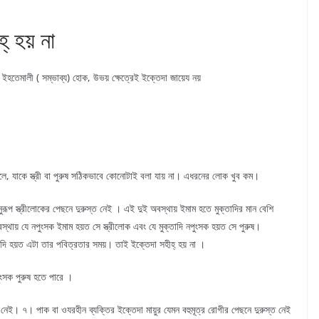
্ হয় না
বা ইহতেমালী ( সম্ভাব্য) হোক, উভয় ক্ষেত্রেই ইক্তেদা জায়েয নয়
ে, যাকে স্ত্রী বা পুরুষ সঠিকভাবে কোনোটাই বলা যায় না। এধরনের লোক খুব কম।
অনুরূপ স্ত্রীলোকের পেছনে দুরুস্ত নেই । এই দুই অবস্থায় ইমাম হতে মুক্তাদির মান বেশি
্থায় যে নপুংসক ইমাম হয়ত সে স্ত্রীলোক এবং যে মুক্তাদি নপুংসক হয়ত সে পুরুষ।
তাদি হয়ত এটা তার পবিত্রতার সময়। তাই ইক্তেদা সহীহ্ হয় না ।
ুংসক পুরুষ হতে পারে ।
 নেই। ৭। পাক বা ওযরহীন ব্যক্তির ইক্তেদা মায়ুর যেমন বহুমূত্র রোগীর পেছনে দুরুস্ত নেই