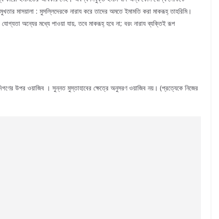
ুখতার মাসয়ালা : মুসল্লিদেরকে নারায করে তাদের অমতে ইমামতি করা মাকরূহ্ তাহরিমি।
যতা অন্যের মধ্যে পাওয়া যায়, তবে মাকরূহ্ হবে না; বরং নারায ব্যক্তিই রূপ
ণের উপর ওয়াজিব । সুন্নত মুস্তাহাবের ক্ষেত্রে অনুসরণ ওয়াজিব নয়। (প্রত্যেকে নিজের