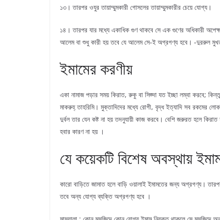
১৩। তারপর ওযুর তায়াম্মুমকারী গোসলের তায়াম্মুমকারীর চেয়ে যোগ্য।
১৪। তারপর যার মধ্যে একাধিক গুণ থাকবে সে এক গুণের অধিকারী অপেক্
আলেম বা শুধু কারী হয় তবে যে আলেম সে-ই অগ্রগণ্য হবে। -দুররুল মুখ
ইমামের করণীয়
একা নামাজ পড়ার সময় কিরাত, রুকু বা সিজ্দা যত ইচ্ছা লম্বা করবে; কিন্
মাকরুহ্ তাহরিমি। মুক্তাদিদের মধ্যে রোগী, বৃদ্ধ ইত্যাদি সব রকমের লোকই
দুর্বল তার যেন কষ্ট না হয় তদনুযায়ী কাজ করবে। বেশি জরুরত হলে কিরা
হবার কারণ না হয় ।
যে কয়েকটি বিশেষ অবস্থায় ইমা
কারো বাড়িতে জামাত হলে বাড়ি ওয়ালাই ইমামতের জন্য অগ্রগণ্য। তারপর
তবে অন্য যোগ্য ব্যক্তি অগ্রগণ্য হবে ।
মাসয়ালা : কোন মসজিদে কোন যোগ্য ইমাম নিযুক্ত থাকলে সে মসজিদে অ