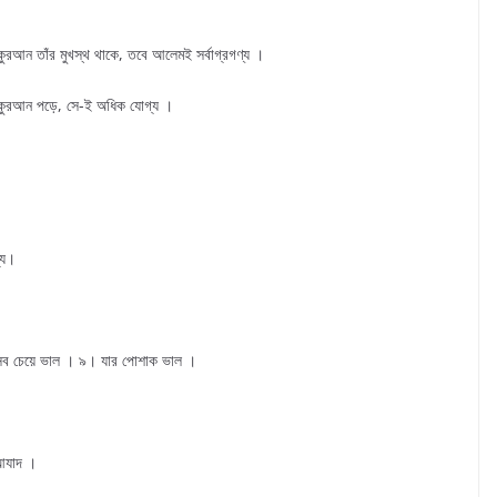
ুরআন তাঁর মুখস্থ থাকে, তবে আলেমই সর্বাগ্রগণ্য ।
ে কুরআন পড়ে, সে-ই অধিক যোগ্য ।
্য।
সব চেয়ে ভাল । ৯। যার পোশাক ভাল ।
 আযাদ ।