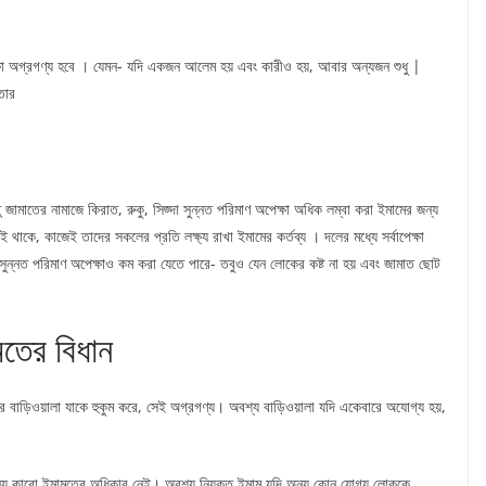
ষা অগ্রগণ্য হবে । যেমন- যদি একজন আলেম হয় এবং কারীও হয়, আবার অন্যজন শুধু |
তার
তু জামাতের নামাজে কিরাত, রুকু, সিজ্দা সুন্নত পরিমাণ অপেক্ষা অধিক লম্বা করা ইমামের জন্য
 থাকে, কাজেই তাদের সকলের প্রতি লক্ষ্য রাখা ইমামের কর্তব্য । দলের মধ্যে সর্বাপেক্ষা
ত সুন্নত পরিমাণ অপেক্ষাও কম করা যেতে পারে- তবুও যেন লোকের কষ্ট না হয় এবং জামাত ছোট
মতের বিধান
 বাড়িওয়ালা যাকে হুকুম করে, সেই অগ্রগণ্য। অবশ্য বাড়িওয়ালা যদি একেবারে অযোগ্য হয়,
ন্য কারো ইমামতের অধিকার নেই। অবশ্য নিযুক্ত ইমাম যদি অন্য কোন যোগ্য লোককে