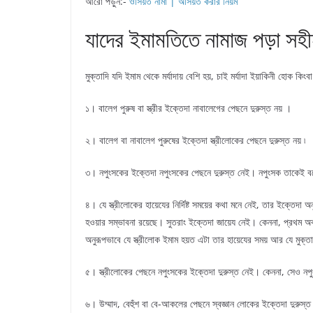
আরো পড়ুন:-
ওসিয়ত নামা | অসিয়ত করার নিয়ম
যাদের ইমামতিতে নামাজ পড়া সহীহ
মুক্তাদি যদি ইমাম থেকে মর্যাদায় বেশি হয়, চাই মর্যাদা ইয়াকিনী হোক কিং
১। বালেগ পুরুষ বা স্ত্রীর ইক্তেদা নাবালেগের পেছনে দুরুস্ত নয় ।
২। বালেগ বা নাবালেগ পুরুষের ইক্তেদা স্ত্রীলোকের পেছনে দুরুস্ত নয় ৷
৩। নপুংসকের ইক্তেদা নপুংসকের পেছনে দুরুস্ত নেই। নপুংসক তাকেই বল
৪। যে স্ত্রীলোকের হায়েযের নির্দিষ্ট সময়ের কথা মনে নেই, তার ইক্তেদা 
হওয়ার সম্ভাবনা রয়েছে। সুতরাং ইক্তেদা জায়েয নেই। কেননা, প্রথম অবস
অনুরূপভাবে যে স্ত্রীলোক ইমাম হয়ত এটা তার হায়েযের সময় আর যে মুক্
৫। স্ত্রীলোকের পেছনে নপুংসকের ইক্তেদা দুরুস্ত নেই। কেননা, সেও নপ
৬। উম্মাদ, বেহুঁশ বা বে-আকলের পেছনে স্বজ্ঞান লোকের ইক্তেদা দুরুস্ত