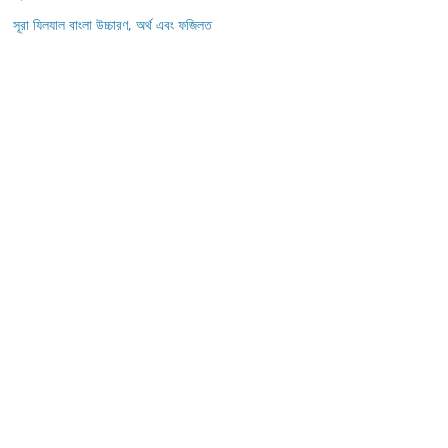
সূরা যিলযাল বাংলা উচ্চারণ, অর্থ এবং ফজিলত