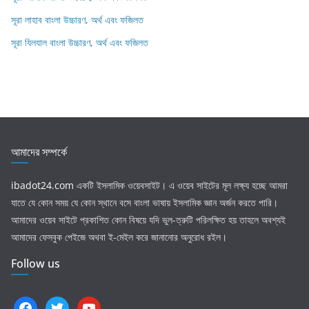
সূরা লাহাব‌‌‌ বাংলা উচ্চারণ, অর্থ এবং ফজিলত
সূরা যিলযাল বাংলা উচ্চারণ, অর্থ এবং ফজিলত
আমাদের সম্পর্কে
ibadot24.com
একটি ইসলামিক ওয়েবসাইট। এ ওয়েব সাইটের মূল লক্ষ্য হচ্ছে আমরা
যাতে যে কোন সময় যে কোন স্থানে বসে বাংলা ভাষায় ইসলামিক জ্ঞান অর্জন করতে পারি।
আমাদের ওয়েব সাইটে প্রকাশিত কোন বিষয়ে যদি ভুল-ত্রুটি পরিলক্ষিত হয় তাহলে অবশ্যই
আমাদের ফেসবুক পেইজে অথবা ই-মেইল করে জানানোর অনুরোধ রইল।
Follow us
facebook
twitter
youtube