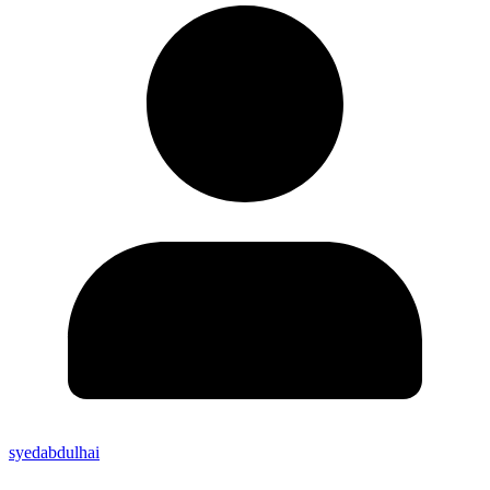
syedabdulhai