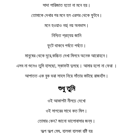
সাদা পারিজাত হতো না মনে হয়।
তোমাকে দেখার পর মনে হল এরপর থেকে ফুটবে।
মনে হওয়াও নয়| নয় অবভাস।
নিশ্চিত প্রত্যয় জানি
ফুটে থাকবে পর্বতে পর্বতে।
মানুষের থেকে দূরে,কচ্চিত দেখা মিলবে অনেক আরোহনে।
এসব না শুনেও তুমি হাসছো, স্কাফটা দুলছে। আমার হলো না ফেরা ।
আপাতত এক বুক ভরা সাহস নিয়ে সাঁতার কাটছে রাজহাঁস।
শুধু
তুমি
ওই আকাশটা নীলচে দেখো
ওই সাগরের সাথে কত মিল।
তোমার কেন? জানো ভালোবাসার জন্য।
অল্প অল্প মেঘ, হালকা হালকা বৃষ্টি হয়