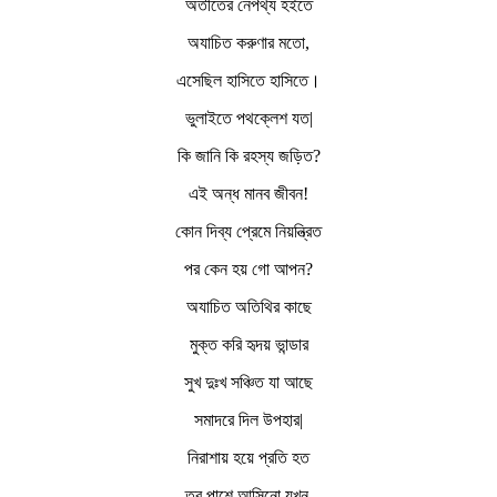
অতীতের নেপথ্য হইতে
অযাচিত করুণার মতো,
এসেছিল হাসিতে হাসিতে।
ভুলাইতে পথক্লেশ যত|
কি জানি কি রহস্য জড়িত?
এই অন্ধ মানব জীবন!
কোন দিব্য প্রেমে নিয়ন্ত্রিত
পর কেন হয় গো আপন?
অযাচিত অতিথির কাছে
মুক্ত করি হৃদয় ভান্ডার
সুখ দুঃখ সঞ্চিত যা আছে
সমাদরে দিল উপহার|
নিরাশায় হয়ে প্রতি হত
তব পাশে আসিনো যখন,