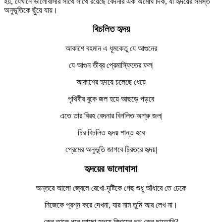
হয়, যেখানে ভালোবাসার সাথে সাথে রয়েছে বেদনার এক অমোঘ দিক, যা হৃদয়ের সমস্ত
অনুভূতিকে ছুঁয়ে যায়।
বিচলিত
হৃদয়
আকাশে বহমান এ ধূমকেতু যে আগুনের
যে আগুন তীব্র প্রেমাস্ফিতের ফল|
আকাশের হৃদয়ে চলেছে ধেয়ে
পৃথিবীর বুকে জল হয়ে আছড়ে পড়বে
এতে তার বিরহ বেদনার বিগলিত অশ্রু জল|
চির বিচলিত হৃদয় শান্ত হবে
প্রেমের অনুভূতি জাগবে চিরতরে হৃদয়|
হৃদয়ের
ভালোবাসা
অন্তরে আলো জ্বেলে রেখো-দৃষ্টিকে গেছ শুধু আঁধারে তে ঢেকে
নিজেকে প্রশ্ন করে দেখনা, যার নাম তুমি আর লেখ না।
কেন তাকে ধরে আছো হৃদয়ে বিদায়ের পথ কেন ছাড়োনি?