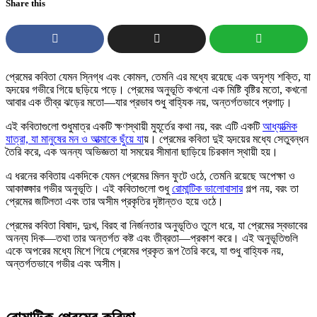
Share this
প্রেমের কবিতা যেমন স্নিগ্ধ এবং কোমল, তেমনি এর মধ্যে রয়েছে এক অদৃশ্য শক্তি, যা
হৃদয়ের গভীরে গিয়ে ছড়িয়ে পড়ে। প্রেমের অনুভূতি কখনো এক মিষ্টি বৃষ্টির মতো, কখনো
আবার এক তীব্র ঝড়ের মতো—যার প্রভাব শুধু বাহ্যিক নয়, অন্তর্গতভাবে প্রগাঢ়।
এই কবিতাগুলো শুধুমাত্র একটি ক্ষণস্থায়ী মুহূর্তের কথা নয়, বরং এটি একটি
আধ্যাত্মিক
যাত্রা, যা মানুষের মন ও আত্মাকে ছুঁয়ে যা
য়। প্রেমের কবিতা দুই হৃদয়ের মধ্যে সেতুবন্ধন
তৈরি করে, এক অনন্য অভিজ্ঞতা যা সময়ের সীমানা ছাড়িয়ে চিরকাল স্থায়ী হয়।
এ ধরনের কবিতায় একদিকে যেমন প্রেমের মিলন ফুটে ওঠে, তেমনি রয়েছে অপেক্ষা ও
আকাঙ্ক্ষার গভীর অনুভূতি। এই কবিতাগুলো শুধু
রোমান্টিক ভালোবাসার
গল্প নয়, বরং তা
প্রেমের জটিলতা এবং তার অসীম প্রকৃতির দৃষ্টান্তও হয়ে ওঠে।
প্রেমের কবিতা বিষাদ, দুঃখ, বিরহ বা নির্জনতার অনুভূতিও তুলে ধরে, যা প্রেমের স্বভাবের
অনন্য দিক—তথা তার অন্তর্গত কষ্ট এবং তীব্রতা—প্রকাশ করে। এই অনুভূতিগুলি
একে অপরের মধ্যে মিশে গিয়ে প্রেমের প্রকৃত রূপ তৈরি করে, যা শুধু বাহ্যিক নয়,
অন্তর্গতভাবে গভীর এবং অসীম।