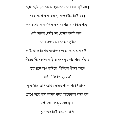
ছোট্ট ছোট্ট গল্প থেকে, হাজারো ভালোবাসা সৃষ্টি হয়।
মাঝে মাঝে ক্ষমা করলে, সম্পর্কটাও মিষ্টি হয়।
এক ফোটা জল যদি কখনো আমার চোখ দিয়ে পড়ে,
সেই জলের ফোঁটা শুধু তোমার কথাই বলে।
মনের কথা কেন বোঝনা তুমি?
তাইতো আমি শত আঘাতের পরেও ভালবেসে যাই।
শীতের দিনে চাদর জড়িয়ে,যখন কুয়াশার মাঝে দাঁড়াও
হাত দুটো দাও বাড়িয়ে, শিশিরের শীতল স্পর্শে
যদি , শিহরিত হয় মন’
বুঝে নিও আমি আছি তোমার পাশে সারাটি জীবন।
চোখে আছে রাঙ্গা কাজল কানে আছেরকম বাহার দুল,
ঠোঁট যেন রক্তে রাঙা ফুল,
মুখে তার মিষ্টি রাঙানো হাসি,