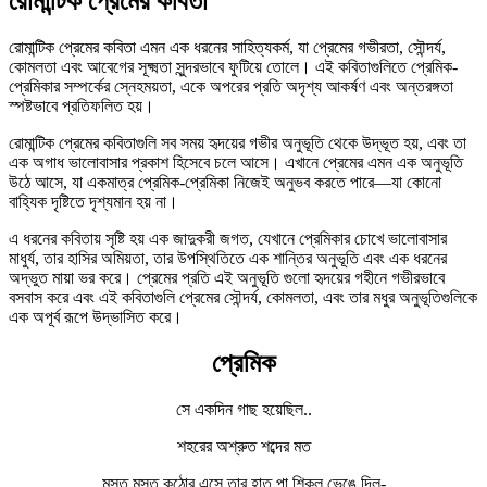
রোমান্টিক প্রেমের কবিতা
রোমান্টিক প্রেমের কবিতা এমন এক ধরনের সাহিত্যকর্ম, যা প্রেমের গভীরতা, সৌন্দর্য,
কোমলতা এবং আবেগের সূক্ষ্মতা সুন্দরভাবে ফুটিয়ে তোলে। এই কবিতাগুলিতে প্রেমিক-
প্রেমিকার সম্পর্কের স্নেহময়তা, একে অপরের প্রতি অদৃশ্য আকর্ষণ এবং অন্তরঙ্গতা
স্পষ্টভাবে প্রতিফলিত হয়।
রোমান্টিক প্রেমের কবিতাগুলি সব সময় হৃদয়ের গভীর অনুভূতি থেকে উদ্ভূত হয়, এবং তা
এক অগাধ ভালোবাসার প্রকাশ হিসেবে চলে আসে। এখানে প্রেমের এমন এক অনুভূতি
উঠে আসে, যা একমাত্র প্রেমিক-প্রেমিকা নিজেই অনুভব করতে পারে—যা কোনো
বাহ্যিক দৃষ্টিতে দৃশ্যমান হয় না।
এ ধরনের কবিতায় সৃষ্টি হয় এক জাদুকরী জগত, যেখানে প্রেমিকার চোখে ভালোবাসার
মাধুর্য, তার হাসির অমিয়তা, তার উপস্থিতিতে এক শান্তির অনুভূতি এবং এক ধরনের
অদ্ভুত মায়া ভর করে। প্রেমের প্রতি এই অনুভূতি গুলো হৃদয়ের গহীনে গভীরভাবে
বসবাস করে এবং এই কবিতাগুলি প্রেমের সৌন্দর্য, কোমলতা, এবং তার মধুর অনুভূতিগুলিকে
এক অপূর্ব রূপে উদ্ভাসিত করে।
প্রেমিক
সে একদিন গাছ হয়েছিল..
শহরের অশ্রুত শব্দের মত
মস্ত মস্ত কুঠোর এসে তার হাত পা শিকল ভেঙে দিল-