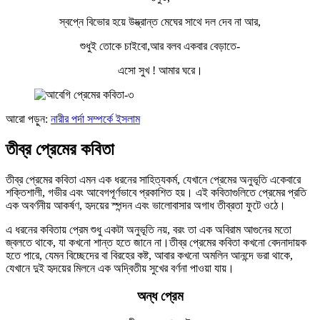
স্বপ্নে বিভোর হয়ে উদ্ভ্রান্ত মেঘের সাথে দল দেব না আর,
শুধুই তোকে চাইবো,আর বলব একবার বেড়াতে-
এসো সুখ ! আমার ঘরে।
আরো পড়ুন:
নারীর পর্দা সম্পর্কে ইসলাম
তীব্র প্রেমের কবিতা
তীব্র প্রেমের কবিতা এমন এক ধরনের সাহিত্যকর্ম, যেখানে প্রেমের অনুভূতি একেবারে
শক্তিশালী, গভীর এবং আবেগপূর্ণভাবে প্রকাশিত হয়। এই কবিতাগুলিতে প্রেমের প্রতি
এক অবর্ণনীয় আকর্ষণ, হৃদয়ের স্পন্দন এবং ভালোবাসার অগাধ তীব্রতা ফুটে ওঠে।
এ ধরনের কবিতায় প্রেম শুধু একটা অনুভূতি নয়, বরং তা এক অবিরাম আগুনের মতো
জ্বলতে থাকে, যা কখনো শান্ত হতে জানে না।তীব্র প্রেমের কবিতা কখনো বেদনাদায়ক
হতে পারে, যেমন বিচ্ছেদের বা বিরহের কষ্ট, আবার কখনো অমলিন আনন্দে ভরা থাকে,
যেখানে দুই হৃদয়ের মিলনে এক অদ্বিতীয় সুখের বর্ণনা পাওয়া যায়।
অন্ধ
প্রেম