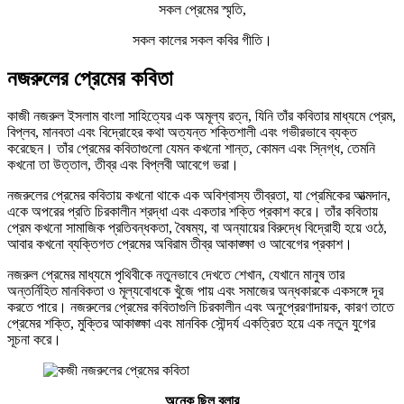
সকল প্রেমের স্মৃতি,
সকল কালের সকল কবির গীতি।
নজরুলের প্রেমের কবিতা
কাজী নজরুল ইসলাম বাংলা সাহিত্যের এক অমূল্য রত্ন, যিনি তাঁর কবিতার মাধ্যমে প্রেম,
বিপ্লব, মানবতা এবং বিদ্রোহের কথা অত্যন্ত শক্তিশালী এবং গভীরভাবে ব্যক্ত
করেছেন। তাঁর প্রেমের কবিতাগুলো যেমন কখনো শান্ত, কোমল এবং স্নিগ্ধ, তেমনি
কখনো তা উত্তাল, তীব্র এবং বিপ্লবী আবেগে ভরা।
নজরুলের প্রেমের কবিতায় কখনো থাকে এক অবিশ্বাস্য তীব্রতা, যা প্রেমিকের আত্মদান,
একে অপরের প্রতি চিরকালীন শ্রদ্ধা এবং একতার শক্তি প্রকাশ করে। তাঁর কবিতায়
প্রেম কখনো সামাজিক প্রতিবন্ধকতা, বৈষম্য, বা অন্যায়ের বিরুদ্ধে বিদ্রোহী হয়ে ওঠে,
আবার কখনো ব্যক্তিগত প্রেমের অবিরাম তীব্র আকাঙ্ক্ষা ও আবেগের প্রকাশ।
নজরুল প্রেমের মাধ্যমে পৃথিবীকে নতুনভাবে দেখতে শেখান, যেখানে মানুষ তার
অন্তর্নিহিত মানবিকতা ও মূল্যবোধকে খুঁজে পায় এবং সমাজের অন্ধকারকে একসঙ্গে দূর
করতে পারে। নজরুলের প্রেমের কবিতাগুলি চিরকালীন এবং অনুপ্রেরণাদায়ক, কারণ তাতে
প্রেমের শক্তি, মুক্তির আকাঙ্ক্ষা এবং মানবিক সৌন্দর্য একত্রিত হয়ে এক নতুন যুগের
সূচনা করে।
অনেক ছিল বলার