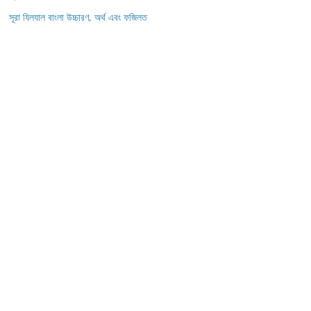
সূরা যিলযাল বাংলা উচ্চারণ, অর্থ এবং ফজিলত