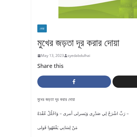
দোয়া
মুখের জড়তা দূর করার দোয়া
May 13, 2023
syedabdulhai
Share this
মুখের জড়তা দূর করার দোয়া
رَبِّ اشْرَحْ لِي صَدْرِى وَيَسرلى أمرى – وَاحْلُلْ عُقْدَةً –
مَنْ لِسَانِي يَفْقَهُوا قَولى