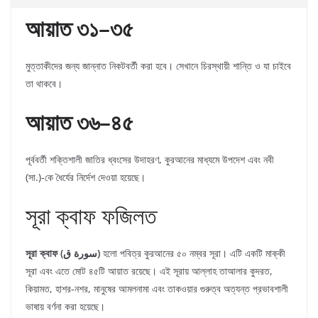
আয়াত ৩১
–
৩৫
মুত্তাকীদের জন্য জান্নাত নিকটবর্তী করা হবে। সেখানে চিরস্থায়ী শান্তি ও যা চাইবে
তা থাকবে।
আয়াত ৩৬
–
৪৫
পূর্ববর্তী শক্তিশালী জাতির ধ্বংসের উদাহরণ, কুরআনের মাধ্যমে উপদেশ এবং নবী
(সা.)-কে ধৈর্যের নির্দেশ দেওয়া হয়েছে।
সূরা ক্বাফ ফজিলত
সূরা ক্বাফ (سورة ق)
হলো পবিত্র কুরআনের ৫০ নম্বর সূরা। এটি একটি মাক্কী
সূরা এবং এতে মোট ৪৫টি আয়াত রয়েছে। এই সূরায় আল্লাহ তাআলার কুদরত,
কিয়ামত, হাশর-নশর, মানুষের আমলনামা এবং তাকওয়ার গুরুত্ব অত্যন্ত প্রভাবশালী
ভাষায় বর্ণনা করা হয়েছে।