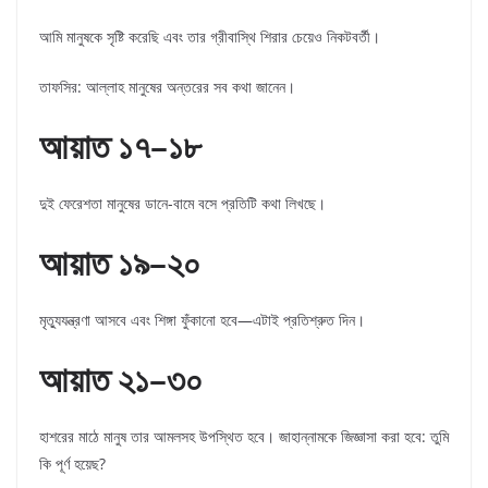
আমি মানুষকে সৃষ্টি করেছি এবং তার গ্রীবাস্থি শিরার চেয়েও নিকটবর্তী।
তাফসির: আল্লাহ মানুষের অন্তরের সব কথা জানেন।
আয়াত ১৭
–
১৮
দুই ফেরেশতা মানুষের ডানে-বামে বসে প্রতিটি কথা লিখছে।
আয়াত ১৯
–
২০
মৃত্যুযন্ত্রণা আসবে এবং শিঙ্গা ফুঁকানো হবে—এটাই প্রতিশ্রুত দিন।
আয়াত ২১
–
৩০
হাশরের মাঠে মানুষ তার আমলসহ উপস্থিত হবে। জাহান্নামকে জিজ্ঞাসা করা হবে: তুমি
কি পূর্ণ হয়েছ?