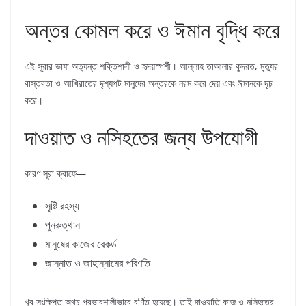
অন্তর কোমল করে ও ঈমান বৃদ্ধি করে
এই সূরার ভাষা অত্যন্ত শক্তিশালী ও হৃদয়স্পর্শী। আল্লাহ তাআলার কুদরত, মৃত্যুর
বাস্তবতা ও আখিরাতের দৃশ্যপট মানুষের অন্তরকে নরম করে দেয় এবং ঈমানকে দৃঢ়
করে।
দাওয়াত ও নসিহতের জন্য উপযোগী
কারণ সূরা ক্বাফে—
সৃষ্টি রহস্য
পুনরুত্থান
মানুষের কাজের রেকর্ড
জান্নাত ও জাহান্নামের পরিণতি
খুব সংক্ষিপ্ত অথচ প্রভাবশালীভাবে বর্ণিত হয়েছে। তাই দাওয়াতি কাজ ও নসিহতের