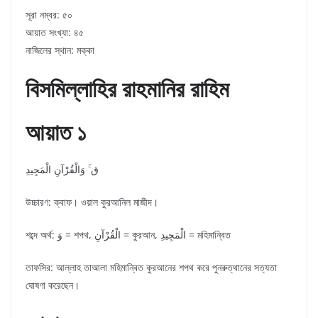
সূরা নম্বর: ৫০
আয়াত সংখ্যা: ৪৫
নাজিলের স্থান: মক্কা
বিসমিল্লাহির রাহমানির রাহিম
আয়াত ১
ق ۚ وَالْقُرْآنِ الْمَجِيدِ
উচ্চারণ: ক্বাফ। ওয়াল কুরআনিল মাজীদ।
শব্দে অর্থ: وَ = শপথ, الْقُرْآنِ = কুরআন, الْمَجِيدِ = মহিমান্বিত
তাফসির: আল্লাহ তাআলা মহিমান্বিত কুরআনের শপথ করে পুনরুত্থানের সত্যতা
ঘোষণা করেছেন।