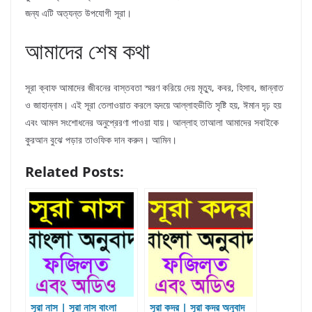
জন্য এটি অত্যন্ত উপযোগী সূরা।
আমাদের শেষ কথা
সূরা ক্বাফ আমাদের জীবনের বাস্তবতা স্মরণ করিয়ে দেয় মৃত্যু, কবর, হিসাব, জান্নাত
ও জাহান্নাম। এই সূরা তেলাওয়াত করলে হৃদয়ে আল্লাহভীতি সৃষ্টি হয়, ঈমান দৃঢ় হয়
এবং আমল সংশোধনের অনুপ্রেরণা পাওয়া যায়। আল্লাহ তাআলা আমাদের সবাইকে
কুরআন বুঝে পড়ার তাওফিক দান করুন। আমিন।
Related Posts:
সূরা নাস | সূরা নাস বাংলা
সূরা কদর | সূরা কদর অনুবাদ