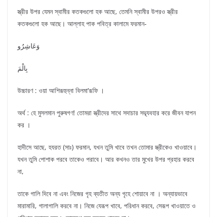
স্ত্রীর উপর যেমন স্বামীর কতকগুলো হক আছে, তেমনি স্বামীর উপরও স্ত্রীর
কতকগুলো হক আছে। আল্লাহ পাক পবিত্র কালামে ফরমান-
وَعَاشِرُو
بِالْمَ
উচ্চারণ : ওয়া আশিরূহুন্না বিলমা’রূফি ।
অর্থ : হে মুসলমান পুরুষগণ! তোমরা স্ত্রীদের সাথে সদাচার সদ্ব্যবহার করে জীবন যাপন
কর ।
হাদীসে আছে, হযরত (সাঃ) ফরমান, যখন তুমি খাবে তখন তোমার স্ত্রীকেও খাওয়াবে।
যখন তুমি পোশাক পরবে তাকেও পরাবে। আর কখনও তার মুখের উপর প্রহার করবে
না,
তাকে গালি দিবে না এবং নিজের গৃহ ব্যতীত অন্য গৃহে শোয়াবে না । অন্যায়ভাবে
মারামারি, গালাগালি করবে না। নিজে যেরূপ খাবে, পরিধান করবে, সেরূপ খাওয়াতে ও