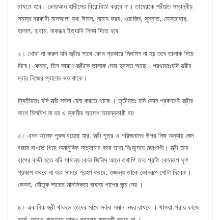
রাখতে হবে। কোরআন হাদীসের বিরোধিতা করবে না। তাদেরকে শরীয়ত সম্বন্ধীয়
সমস্ত দরকারী মাসআলা যথা ঈমান, নামায ফরয, ওয়াজিব, সুন্নাত, মোস্তাহাব,
হালাল, হারাম, মাকরূহ ইত্যাদি শিক্ষা দিতে হবে
২। খোদা না করুন যদি স্ত্রীর সাথে কোন প্রকারে মিলমিশ না হয় তবে তালাক দিয়ে
দিবে। কেননা, তিন কারণে স্ত্রীকে তালাক দেয়া দুরস্ত আছে। প্রথমতঃযদি স্ত্রীর
দ্বার নিজের প্রাণের ভয় থাকে।
দ্বিতীয়তঃ যদি স্ত্রী সর্বদা যেনা করতে থাকে । তৃতীয়তঃ যদি কোন প্রকারেই স্ত্রীর
সাথে মিলমিশ না হয় ও স্বামীর আদেশ অমান্যকারী হয়
৩। এমন অনেক পুরুষ রয়েছে যার, স্ত্রী পুত্র ও পরিজনদের উপর নিজ অন্যায় জেদ
বজায় রাখতে গিয়ে অমানুষিক অত্যাচার করে তারা নিঃসন্দেহে মহাপাপী। স্ত্রী তার
বাপের বাড়ী হতে যদি সামান্য কোন জিনিস আনে তথাপি তার প্রতি কোনরূপ ঘৃণা
প্রকাশ করবে না বরং সাদরে গ্রহণ করবে, তজ্জন্য তাকে কোনরূপ খোটা দিবেনা।
কেননা, যৌতুক লাভের মানসিকতা জঘন্য পাপের জন্ম দেয় ।
৪। একাধিক স্ত্রী থাকলে তাদের সাথে সর্বদা সমান নজর রাখবে । খাওয়া-পরায় কাজে-
কর্মে, আচার-ব্যবহারে কারও প্রাপ্যে কমবেশী করবে না ।