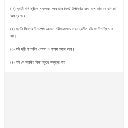
( ১) স্বামী যদি স্ত্রীকে সাজসজ্জা করে তার নিকট উপস্থিত হতে বলে আর সে যদি তা
অমান্য করে ।
(২) স্বামী মিলনের উদ্দেশ্যে ডাকলে শরীয়তসম্মত ওযর ব্যতীত যদি সে উপস্থিত না
হয়।
(৩) যদি স্ত্রী নাপাকীর গোসল ও নামায ত্যাগ করে।
(৪) যদি সে স্বামীর বিনা হুকুমে অন্যত্র যায় ।