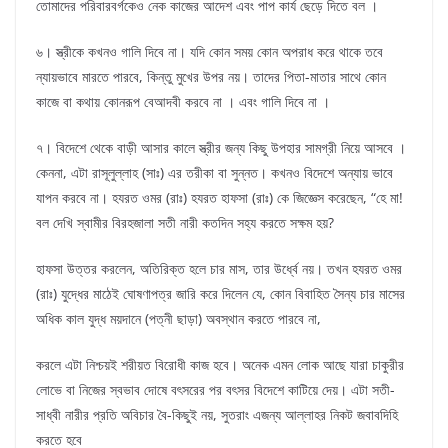
তোমাদের পরিবারবর্গকেও নেক কাজের আদেশ এবং পাপ কার্য ছেড়ে দিতে বল ।
৬। স্ত্রীকে কখনও গালি দিবে না। যদি কোন সময় কোন অপরাধ করে থাকে তবে
ন্যায়ভাবে মারতে পারবে, কিন্তু মুখের উপর নয়। তাদের পিতা-মাতার সাথে কোন
কাজে বা কথায় কোনরূপ বেআদবী করবে না । এবং গালি দিবে না ।
৭। বিদেশে থেকে বাড়ী আসার কালে স্ত্রীর জন্য কিছু উপহার সামগ্রী নিয়ে আসবে ।
কেননা, এটা রাসূলুল্লাহ (সাঃ) এর তরীকা বা সুন্নত। কখনও বিদেশে অন্যায় ভাবে
যাপন করবে না। হযরত ওমর (রাঃ) হযরত হাফসা (রাঃ) কে জিজ্ঞেস করেছেন, “হে মা!
বল দেখি স্বামীর বিরহজালা সতী নারী কতদিন সহ্য করতে সক্ষম হয়?
হাফসা উত্তর করলেন, অতিরিক্ত হলে চার মাস, তার উর্ধ্বে নয়। তখন হযরত ওমর
(রাঃ) যুদ্ধের মাঠেই ঘোষণাপত্র জারি করে দিলেন যে, কোন বিবাহিত সৈন্য চার মাসের
অধিক কাল যুদ্ধ ময়দানে (পত্নী ছাড়া) অবস্থান করতে পারবে না,
করলে এটা নিশ্চয়ই শরীয়ত বিরোধী কাজ হবে। অনেক এমন লোক আছে যারা চাকুরীর
লোভে বা নিজের স্বভাব দোষে বৎসরের পর বৎসর বিদেশে কাটিয়ে দেয়। এটা সতী-
সাধ্বী নারীর প্রতি অবিচার বৈ-কিছুই নয়, সুতরাং এজন্য আল্লাহর নিকট জবাবদিহি
করতে হবে