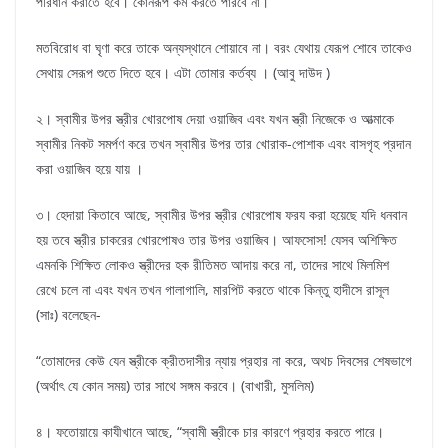
পরিধান করাতে হবে। কোনরূপ কম করতে পারবে না।
মতবিরোধ বা ঘৃণা করে তাকে অন্যস্থানে শোয়াবে না। বরং যেথায় যেরূপ শোবে তাকেও
সেথায় সেরূপ শুতে দিতে হবে। এটা তোমার কর্তব্য । (আবু দাউদ )
২। স্বামীর উপর স্ত্রীর খোরপোষ দেয়া ওয়াজিব এবং যখন স্ত্রী নিজেকে ও আত্মাকে
স্বামীর নিকট সমর্পণ করে তখন স্বামীর উপর তার খোরাক-পোশাক এবং বাসগৃহ প্রদান
করা ওয়াজিব হয়ে যায় ।
৩। হেদায়া কিতাবে আছে, স্বামীর উপর স্ত্রীর খোরপোষ ফরয করা হয়েছে যদি ধনবান
হয় তবে স্ত্রীর চাকরের খোরপোষও তার উপর ওয়াজিব। আফসোস! যেসব অশিক্ষিত
এমনকি শিক্ষিত লোকও স্ত্রীদের হক রীতিমত আদায় করে না, তাদের সাথে মিলমিশ
রেখে চলে না এবং যখন তখন গালাগালি, মারপিট করতে থাকে কিন্তু হাদীসে রাসূল
(সাঃ) বলেছেন-
“তোমাদের কেউ যেন স্ত্রীকে ক্রীতদাসীর ন্যায় প্রহার না করে, অথচ দিবসের শেষভাগে
(অর্থাৎ যে কোন সময়) তার সাথে সঙ্গম করবে। (বাখারী, মুসলিম)
৪। ফতোয়ায়ে কাযীখানে আছে, “স্বামী স্ত্রীকে চার কারণে প্রহার করতে পারে।