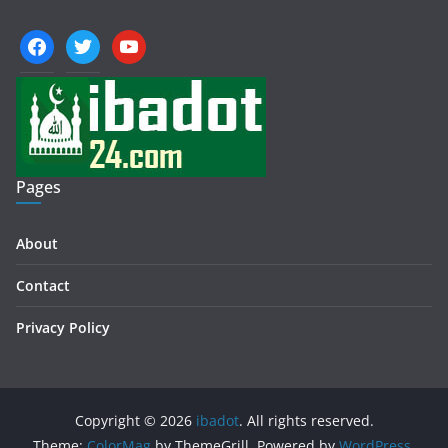
facebook
twitter
youtube
Pages
About
Contact
Privacy Policy
Copyright © 2026
ibadot
. All rights reserved.
Theme:
ColorMag
by ThemeGrill. Powered by
WordPress
.