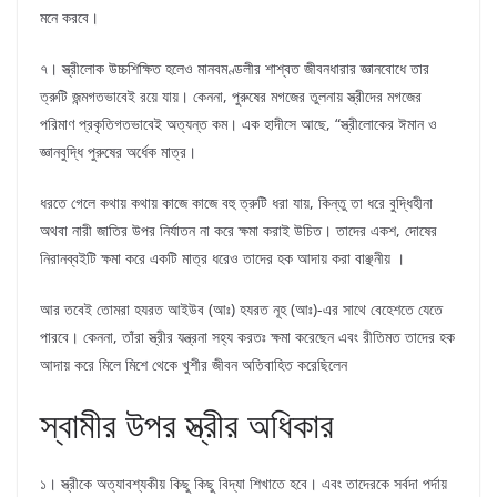
মনে করবে।
৭। স্ত্রীলোক উচ্চশিক্ষিত হলেও মানবমণ্ডলীর শাশ্বত জীবনধারার জ্ঞানবোধে তার
ত্রুটি জন্মগতভাবেই রয়ে যায়। কেননা, পুরুষের মগজের তুলনায় স্ত্রীদের মগজের
পরিমাণ প্রকৃতিগতভাবেই অত্যন্ত কম। এক হাদীসে আছে, “স্ত্রীলোকের ঈমান ও
জ্ঞানবুদ্ধি পুরুষের অর্ধেক মাত্র।
ধরতে গেলে কথায় কথায় কাজে কাজে বহু ত্রুটি ধরা যায়, কিন্তু তা ধরে বুদ্ধিহীনা
অথবা নারী জাতির উপর নির্যাতন না করে ক্ষমা করাই উচিত। তাদের একশ, দোষের
নিরানব্বইটি ক্ষমা করে একটি মাত্র ধরেও তাদের হক আদায় করা বাঞ্ছনীয় ।
আর তবেই তোমরা হযরত আইউব (আঃ) হযরত নূহ (আঃ)-এর সাথে বেহেশতে যেতে
পারবে। কেননা, তাঁরা স্ত্রীর যন্ত্রনা সহ্য করতঃ ক্ষমা করেছেন এবং রীতিমত তাদের হক
আদায় করে মিলে মিশে থেকে খুশীর জীবন অতিবাহিত করেছিলেন
স্বামীর উপর স্ত্রীর অধিকার
১। স্ত্রীকে অত্যাবশ্যকীয় কিছু কিছু বিদ্যা শিখাতে হবে। এবং তাদেরকে সর্বদা পর্দায়