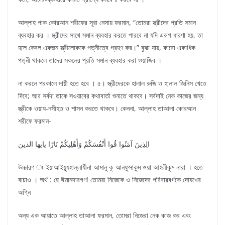
আল্লাহ পাক কোরআন শরীফের সূরা নেসায় ফরমান, “তোমরা স্ত্রীদের প্রতি সমান
ব্যবহার কর । স্ত্রীদের সাথে সমান ব্যবহার করতে পারবে না যদি এরূপ ধারণা হয়, তা
হলে কেবল একজন স্ত্রীলোককে পত্নীত্বে গ্রহণ কর।” বুঝা যায়, কারো একাধিক
পত্নী থাকলে তাদের সকলের প্রতি সমান ব্যবহার করা ওয়াজিব ।
না করলে পরকালে দায়ী হতে হবে । ৫। স্ত্রীদেরকে হালাল রুজি ও হালাল জিনিস খেতে
দিবে; আর সর্বদা তাকে সওয়াবের কথাবার্তা শুনাতে থাকবে। সর্বদাই নেক কাজের জন্য
স্ত্রীকে ওয়ায-নসীহত ও শাসন করতে থাকবে। কেননা, আল্লাহ তাআলা কোরআন
শরীফে ফরমান-
الِذِينَ آمَنُوا قُوا أَنْفُسَكُمْ وَأَهْلِيكُمْ نَارًا يايها الذين
উচ্চারণ ঃ ইয়াআইয়্যুহাল্লাযীনা আমানু কূ-আনফুসাকুম ওয়া আহলীকুম নারা । হতে
বাচাও । অর্থ : হে ঈমানদারগণ! তোমরা নিজেকে ও নিজেদের পরিবারবর্গকে দোযখের
অগ্নি
অন্য এক আয়াতে আল্লাহ তাআলা ফরমান, তোমরা নিজেরা নেক কাজ কর এবং