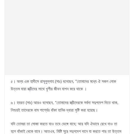
৫। অন্য এক হাদীসে রাসূলুল্লাহ (সাঃ) বলেছেন, “তোমাদের মধ্যে ঐ সকল লোক
উত্তম যারা স্ত্রীদের সাথে খুশীর জীবন যাপন করে থাকে ।
৬। হযরত (সাঃ) আরও বলেছেন, “তোমাদের স্ত্রীদেরকে সর্বদা সদুপদেশ দিতে থাক,
নিশ্চয়ই তাদেরকে বাম পার্শ্বের বাঁকা হাড্ডি দ্বারা সৃষ্টি করা হয়েছে।
যদি তোমরা তা সোজা করতে যাও তবে ভেঙ্গে যাবে; আর যদি ঐভাবে রেখে দাও তা
হলে বাঁকাই থেকে যাবে। আতএব, মিষ্টি সূরে সদুপদেশ দানে যা করতে পার তা উত্তম