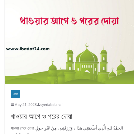
দোয়া
May 21, 2023
syedabdulhai
খাওয়ার আগে ও পরের দোয়া
খাওয়া শেষে দোয়া الحَمْدُ للهِ الَّذِي أطْعَمَنِي هَذَا ، وَرَزَقَنِيهِ، مِنْ غَيْرِ حولٍ