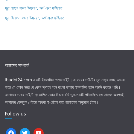
সূরা লাহাব‌‌‌ বাংলা উচ্চারণ, অর্থ এবং ফজিলত
সূরা যিলযাল বাংলা উচ্চারণ, অর্থ এবং ফজিলত
আমাদের সম্পর্কে
ibadot24.com
একটি ইসলামিক ওয়েবসাইট। এ ওয়েব সাইটের মূল লক্ষ্য হচ্ছে আমরা
যাতে যে কোন সময় যে কোন স্থানে বসে বাংলা ভাষায় ইসলামিক জ্ঞান অর্জন করতে পারি।
আমাদের ওয়েব সাইটে প্রকাশিত কোন বিষয়ে যদি ভুল-ত্রুটি পরিলক্ষিত হয় তাহলে অবশ্যই
আমাদের ফেসবুক পেইজে অথবা ই-মেইল করে জানানোর অনুরোধ রইল।
Follow us
facebook
twitter
youtube