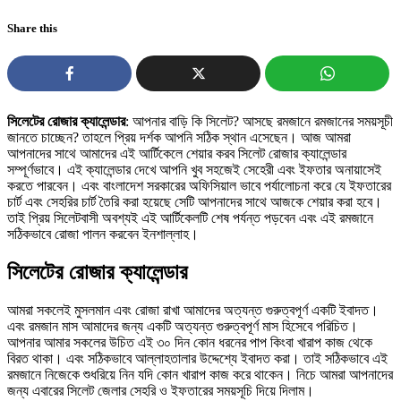
Share this
সিলেটের রোজার ক্যালেন্ডার
: আপনার বাড়ি কি সিলেট? আসছে রমজানে রমজানের সময়সূচী
জানতে চাচ্ছেন? তাহলে প্রিয় দর্শক আপনি সঠিক স্থান এসেছেন। আজ আমরা
আপনাদের সাথে আমাদের এই আর্টিকেলে শেয়ার করব সিলেট রোজার ক্যালেন্ডার
সম্পূর্ণভাবে। এই ক্যালেন্ডার দেখে আপনি খুব সহজেই সেহেরী এবং ইফতার অনায়াসেই
করতে পারবেন। এবং বাংলাদেশ সরকারের অফিসিয়াল ভাবে পর্যালোচনা করে যে ইফতারের
চার্ট এবং সেহরির চার্ট তৈরি করা হয়েছে সেটি আপনাদের সাথে আজকে শেয়ার করা হবে।
তাই প্রিয় সিলেটবাসী অবশ্যই এই আর্টিকেলটি শেষ পর্যন্ত পড়বেন এবং এই রমজানে
সঠিকভাবে রোজা পালন করবেন ইনশাল্লাহ।
সিলেটের রোজার ক্যালেন্ডার
আমরা সকলেই মুসলমান এবং রোজা রাখা আমাদের অত্যন্ত গুরুত্বপূর্ণ একটি ইবাদত।
এবং রমজান মাস আমাদের জন্য একটি অত্যন্ত গুরুত্বপূর্ণ মাস হিসেবে পরিচিত।
আপনার আমার সকলের উচিত এই ৩০ দিন কোন ধরনের পাপ কিংবা খারাপ কাজ থেকে
বিরত থাকা। এবং সঠিকভাবে আল্লাহতালার উদ্দেশ্যে ইবাদত করা। তাই সঠিকভাবে এই
রমজানে নিজেকে শুধরিয়ে নিন যদি কোন খারাপ কাজ করে থাকেন। নিচে আমরা আপনাদের
জন্য এবারের সিলেট জেলার সেহরি ও ইফতারের সময়সূচি দিয়ে দিলাম।