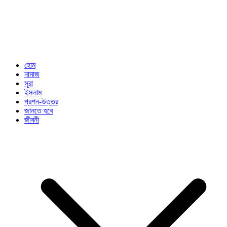
হোম
নামাজ
সূরা
ইসলাম
প্রশ্ন-উত্তর
জানতে হবে
জীবনী