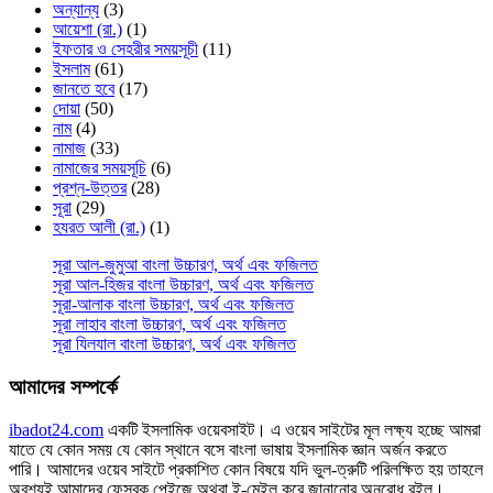
অন্যান্য
(3)
আয়েশা (রা.)
(1)
ইফতার ও সেহরীর সময়সূচী
(11)
ইসলাম
(61)
জানতে হবে
(17)
দোয়া
(50)
নাম
(4)
নামাজ
(33)
নামাজের সময়সূচি
(6)
প্রশ্ন-উত্তর
(28)
সূরা
(29)
হযরত আলী (রা.)
(1)
সূরা আল-জুমুআ বাংলা উচ্চারণ, অর্থ এবং ফজিলত
সূরা আল-হিজর বাংলা উচ্চারণ, অর্থ এবং ফজিলত
সূরা-আলাক বাংলা উচ্চারণ, অর্থ এবং ফজিলত
সূরা লাহাব‌‌‌ বাংলা উচ্চারণ, অর্থ এবং ফজিলত
সূরা যিলযাল বাংলা উচ্চারণ, অর্থ এবং ফজিলত
আমাদের সম্পর্কে
ibadot24.com
একটি ইসলামিক ওয়েবসাইট। এ ওয়েব সাইটের মূল লক্ষ্য হচ্ছে আমরা
যাতে যে কোন সময় যে কোন স্থানে বসে বাংলা ভাষায় ইসলামিক জ্ঞান অর্জন করতে
পারি। আমাদের ওয়েব সাইটে প্রকাশিত কোন বিষয়ে যদি ভুল-ত্রুটি পরিলক্ষিত হয় তাহলে
অবশ্যই আমাদের ফেসবুক পেইজে অথবা ই-মেইল করে জানানোর অনুরোধ রইল।