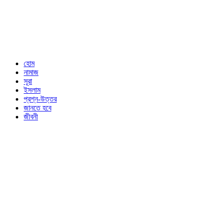
হোম
নামাজ
সূরা
ইসলাম
প্রশ্ন-উত্তর
জানতে হবে
জীবনী