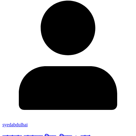
syedabdulhai