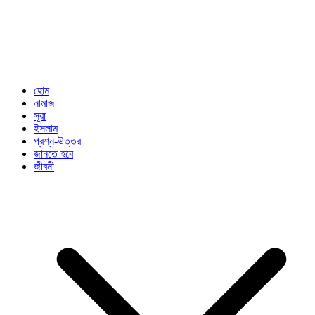
হোম
নামাজ
সূরা
ইসলাম
প্রশ্ন-উত্তর
জানতে হবে
জীবনী