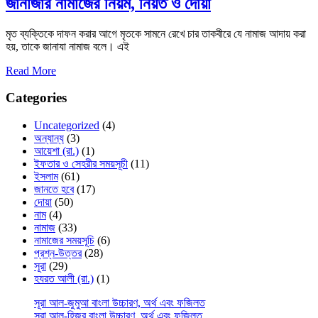
জানাজার নামাজের নিয়ম, নিয়ত ও দোয়া
মৃত ব্যক্তিকে দাফন করার আগে মৃতকে সামনে রেখে চার তাকবীরে যে নামাজ আদায় করা
হয়, তাকে জানাযা নামাজ বলে। এই
Read More
Categories
Uncategorized
(4)
অন্যান্য
(3)
আয়েশা (রা.)
(1)
ইফতার ও সেহরীর সময়সূচী
(11)
ইসলাম
(61)
জানতে হবে
(17)
দোয়া
(50)
নাম
(4)
নামাজ
(33)
নামাজের সময়সূচি
(6)
প্রশ্ন-উত্তর
(28)
সূরা
(29)
হযরত আলী (রা.)
(1)
সূরা আল-জুমুআ বাংলা উচ্চারণ, অর্থ এবং ফজিলত
সূরা আল-হিজর বাংলা উচ্চারণ, অর্থ এবং ফজিলত