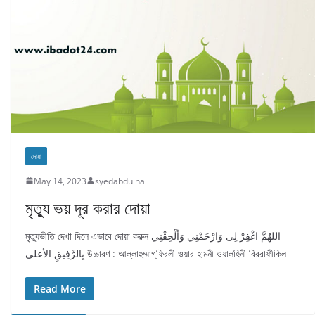
দোয়া
May 14, 2023
syedabdulhai
মৃত্যু ভয় দূর করার দোয়া
মৃত্যুভীতি দেখা দিলে এভাবে দোয়া করুন اللهُمَّ اغْفِرْ لِى وَارْحَمْنِي وَأَلْحِقْنِي
بِالرَّفِيقِ الأعلى উচ্চারণ : আল্লাহুম্মাগ্‌ফিরলী ওয়ার হামনী ওয়ালহিনী বিররাফীকিল
Read More