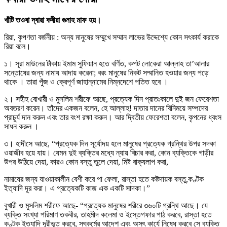
খাঁটি তওবা দ্বারা কবীরা গুনাহ মাফ হয়।
রিয়া, কৃপণতা বর্জনীয় : অন্য মানুষের সম্মুখে সম্মান লাভের উদ্দেশ্যে কোন সৎকার্য করাকে
রিয়া বলে।
১। সূরা মাউনের টীকায় ইমাম সুফিয়ান হতে বর্ণিত, কপট লোকেরা আল্লাহ তা’আলার
সন্তোষের জন্য নামায আদায় করেনা; বরং মানুষের নিকট সম্মানিত হওয়ার জন্য পড়ে
থাকে । তারা পুঁজ ও ক্রেপূর্ণ জাহান্নামের নিম্নদেশে পতিত হবে ।
২। সহীহ বোখারী ও মুসলিম শরীফে আছে, প্রত্যেক দিন প্রাতঃকালে দুই জন ফেরেশতা
অবতরণ করেন। তাঁদের একজন বলেন, হে আল্লাহ! দাতার দানের বিনিময়ে সম্পদের
প্রাচুর্য দান করুন এবং তার বংশ রক্ষা করুন। আর দ্বিতীয় ফেরেশতা বলেন, কৃপনের ধ্বংস
সাধন করুন ।
৩। হাদীসে আছে, “প্রত্যেক দিন সূর্যোদয় হলে মানুষের প্রত্যেক গ্রন্থির উপর সদকা
ওয়াজীব হয়ে যায়। যেমন দুই ব্যক্তির মধ্যে ন্যায় বিচার করা, কোন ব্যক্তিকে গাড়ীর
উপর উঠিয়ে দেয়া, কারও কোন বস্তু তুলে দেয়া, মিষ্ট বাক্যলাপ করা,
নামাযের জন্য যাওয়াকালীন বেশী করে পা ফেলা, রাস্তা হতে কষ্টদায়ক বস্তু,কণ্টক
ইত্যাদি দূর করা। এ প্রত্যেকটি কাজ এক একটি সাদকা।”
বুখারী ও মুসলিম শরীফে আছে- “প্রত্যেক মানুষের শরীরে ৩৬০টি গ্রন্থি আছে। যে
ব্যক্তি সংখ্যা পরিমাণ তকবীর, তাহমীদ কলেমা ও ইস্তেগফার পাঠ করবে, রাস্তা হতে
কণ্টক ইত্যাদি দূরীভূত করবে, সৎকর্মের আদেশ এবং অসৎ কার্যে নিষেধ করবে সে ব্যক্তি