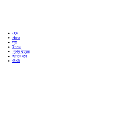
হোম
নামাজ
সূরা
ইসলাম
প্রশ্ন-উত্তর
জানতে হবে
জীবনী