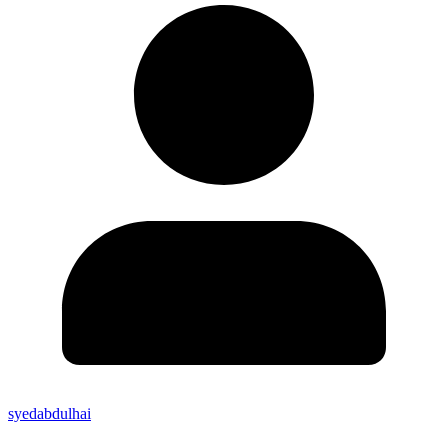
syedabdulhai