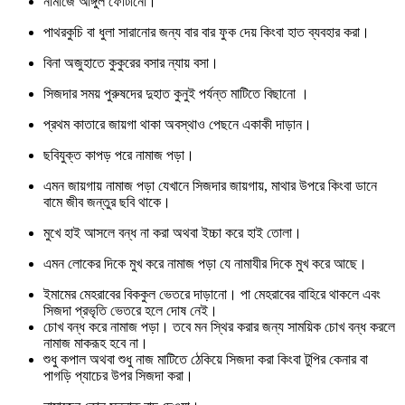
নামাজে আঙ্গুল ফোটানো।
পাথরকুচি বা ধুলা সারানোর জন্য বার বার ফুক দেয় কিংবা হাত ব্যবহার করা।
বিনা অজুহাতে কুকুরের বসার ন্যায় বসা।
সিজদার সময় পুরুষদের দুহাত কুনুই পর্যন্ত মাটিতে বিছানো ।
প্রথম কাতারে জায়গা থাকা অবস্থাও পেছনে একাকী দাড়ান।
ছবিযুক্ত কাপড় পরে নামাজ পড়া।
এমন জায়গায় নামাজ পড়া যেখানে সিজদার জায়গায়, মাথার উপরে কিংবা ডানে
বামে জীব জন্তুর ছবি থাকে।
মুখে হাই আসলে বন্ধ না করা অথবা ইচ্চা করে হাই তোলা।
এমন লোকের দিকে মুখ করে নামাজ পড়া যে নামাযীর দিকে মুখ করে আছে।
ইমামের মেহরাবের বিককুল ভেতরে দাড়ানো। পা মেহরাবের বাহিরে থাকলে এবং
সিজদা প্রভৃতি ভেতরে হলে দোষ নেই।
চোখ বন্ধ করে নামাজ পড়া। তবে মন স্থির করার জন্য সাময়িক চোখ বন্ধ করলে
নামাজ মাকরূহ হবে না।
শুধু কপাল অথবা শুধু নাজ মাটিতে ঠেকিয়ে সিজদা করা কিংবা টুপির কেনার বা
পাগড়ি প্যাচের উপর সিজদা করা।