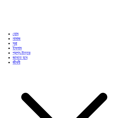
হোম
নামাজ
সূরা
ইসলাম
প্রশ্ন-উত্তর
জানতে হবে
জীবনী