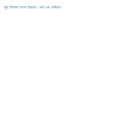
সূরা যিলযাল বাংলা উচ্চারণ, অর্থ এবং ফজিলত