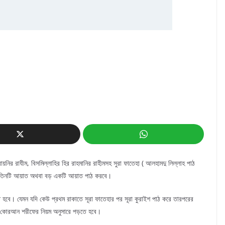
য়নির রাযীম, বিসমিল্লাহির হির রাহমানির রাহীমসহ সুরা ফাতেহা ( আলহামদু লিল্লাহ পাঠ
তিনটি আয়াত অথবা বড় একটি আয়াত পাঠ করবে।
 হবে। যেমন যদি কেউ প্রথম রাকাতে সূরা ফাতেহার পর সূরা কুরাইশ পাঠ করে তারপরের
াৎ কোরআন শরীফের নিয়ম অনুসারে পড়তে হবে।