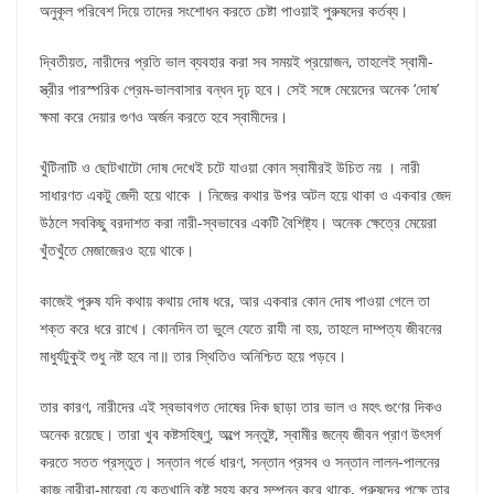
অনুকূল পরিবেশ দিয়ে তাদের সংশোধন করতে চেষ্টা পাওয়াই পুরুষদের কর্তব্য।
দ্বিতীয়ত, নারীদের প্রতি ভাল ব্যবহার করা সব সময়ই প্রয়োজন, তাহলেই স্বামী-
স্ত্রীর পারস্পরিক প্রেম-ভালবাসার বন্ধন দৃঢ় হবে। সেই সঙ্গে মেয়েদের অনেক ‘দোষ’
ক্ষমা করে দেয়ার গুণও অর্জন করতে হবে স্বামীদের।
খুঁটিনাটি ও ছোটখাটো দোষ দেখেই চটে যাওয়া কোন স্বামীরই উচিত নয় । নারী
সাধারণত একটু জেদী হয়ে থাকে । নিজের কথার উপর অটল হয়ে থাকা ও একবার জেদ
উঠলে সবকিছু বরদাশত করা নারী-স্বভাবের একটি বৈশিষ্ট্য। অনেক ক্ষেত্রে মেয়েরা
খুঁতখুঁতে মেজাজেরও হয়ে থাকে।
কাজেই পুরুষ যদি কথায় কথায় দোষ ধরে, আর একবার কোন দোষ পাওয়া গেলে তা
শক্ত করে ধরে রাখে। কোনদিন তা ভুলে যেতে রাযী না হয়, তাহলে দাম্পত্য জীবনের
মাধুর্যটুকুই শুধু নষ্ট হবে না॥ তার স্থিতিও অনিশ্চিত হয়ে পড়বে।
তার কারণ, নারীদের এই স্বভাবগত দোষের দিক ছাড়া তার ভাল ও মহৎ গুণের দিকও
অনেক রয়েছে। তারা খুব কষ্টসহিষ্ণু, অল্পে সন্তুষ্ট, স্বামীর জন্যে জীবন প্রাণ উৎসর্গ
করতে সতত প্রস্তুত। সন্তান গর্ভে ধারণ, সন্তান প্রসব ও সন্তান লালন-পালনের
কাজ নারীরা-মায়েরা যে কতখানি কষ্ট সহ্য করে সম্পন্ন করে থাকে, পুরুষদের পক্ষে তার