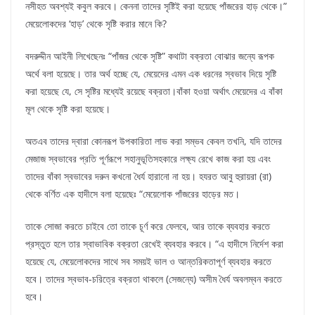
নসীহত অবশ্যই কবুল করবে। কেননা তাদের সৃষ্টিই করা হয়েছে পাঁজরের হাড় থেকে।”
মেয়েলোকদের ‘হাড়’ থেকে সৃষ্টি করার মানে কি?
বদরুদ্দীন আইনী লিখেছেনঃ “পাঁজর থেকে সৃষ্টি” কথাটা বক্রতা বোঝার জন্যে রূপক
অর্থে বলা হয়েছে। তার অর্থ হচ্ছে যে, মেয়েদের এমন এক ধরনের স্বভাব দিয়ে সৃষ্টি
করা হয়েছে যে, সে সৃষ্টির মধ্যেই রয়েছে বক্রতা।বাঁকা হওয়া অর্থাৎ মেয়েদের এ বাঁকা
মূল থেকে সৃষ্টি করা হয়েছে।
অতএব তাদের দ্বারা কোনরূপ উপকারিতা লাভ করা সম্ভব কেবল তখনি, যদি তাদের
মেজাজ স্বভাবের প্রতি পূর্ণরূপে সহানুভূতিসহকারে লক্ষ্য রেখে কাজ করা হয় এবং
তাদের বাঁকা স্বভাবের দরুন কখনো ধৈর্য হারানো না হয়। হযরত আবু হুরায়রা (রা)
থেকে বর্ণিত এক হাদীসে বলা হয়েছেঃ “মেয়েলোক পাঁজরের হাড়ের মত।
তাকে সোজা করতে চাইবে তো তাকে চূর্ণ করে ফেলবে, আর তাকে ব্যবহার করতে
প্রস্তুত হলে তার স্বাভাবিক বক্রতা রেখেই ব্যবহার করবে। “এ হাদীসে নির্দেশ করা
হয়েছে যে, মেয়েলোকদের সাথে সব সময়ই ভাল ও আন্তরিকতাপূর্ণ ব্যবহার করতে
হবে। তাদের স্বভাব-চরিত্রে বক্রতা থাকলে (সেজন্যে) অসীম ধৈর্য অবলম্বন করতে
হবে।