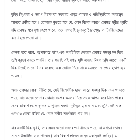
বুদ্ধি স্থিরতা ও সজাগ বিচক্ষণতা সহকারে শান্ত থাকতে ও পরিস্থিতিকে আয়ত্ত্বে
আনতে চেষ্টিত হবে। তোমাকে বুঝতে হবে যে, কোন বিশেষ কারণে তোমার স্ত্রীর প্রতি
যদি তোমার মনে ঘৃণা জেগে থাকে, তবে এখানেই চূড়ান্ত নৈরাশ্যের ও চিরবিচ্ছেদের
কারণ হয়ে গেলো না ।
কেননা হতে পারে, প্রথমবারে হঠাৎ এক অপরিচিতা মেয়েকে তোমার সমগ্র মন দিয়ে
তুমি গ্রহণ করতে পারনি। তার ফলেই এই ঘণার সৃষ্টি হয়েছে কিংবা তুমি হয়তো একটি
দিক দিয়েই তাকে বিচার করেছো এবং সেদিক দিয়ে তাকে মনমতো না পেয়ে হতাশ হয়ে
পড়েছ।
অথচ তোমার বোঝা উচিত যে, সেই বিশেষদিক ছাড়া আরো সহস্র দিক এমন থাকতে
পারে, যার জন্যে তোমার তোমার সমগ্র অন্তর দিয়ে তাকে আপন করে নিতে পারবে।
মনের আকাশ থেকে ঘৃণতর এ পুঞ্জিত ঘনঘটা দূরীভূত হয়ে যাবে এবং তুমি সেই সঙ্গে
একথাও বোঝা উচিত যে, কোন নারীই সমর্থভাবে পার হন।
যার একটি দিক ঘৃণার্হ, তার এমন আরো সহস্র গুণ থাকতে পারে, যা এখনো তোমার
সামনে উদ্ঘাটিত হতে পারেনি। তার বিকাশ লাভের জন্যে একান্তই কর্তব্য। এ