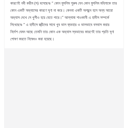
কারণেই নবী করীম (স) বলেছেনঃ “ কোন মুসলিম পুরুষ যেন কোন মুসলিম মহিলাকে তার
কোন একটি অভ্যাসের কারণে ঘৃণা না করে। কেননা একটি অপছন্দ হলে অন্য আরো
অভ্যাস দেখে সে খুশীও হয়ে যেতে পারে।” আল্লামা শাওকানী এ হাদীস সম্পর্কে
লিখেছেনঃ “ এ হাদীসে স্ত্রীদের সাথে খুব ভাল ব্যবহার ও ভালভাবে বসবাস করার
নির্দেশ যেমন আছে তেমনি তার কোন এক অভ্যাস স্বভাবের কারণেই তার প্রতি ঘৃণা
পোষণ করতে নিষেধও করা হয়েছে।