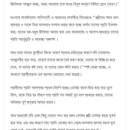
জিনিসকে অপছন্দ করছ, অথচ আল্লাহ তার মধ্যে বিপুল কল্যাণ নিহিত রেখে দেবেন।”
মওলানা সানাউল্লাহ পানিপত্তী এ আয়াতের তাফসীরে লিখেছেনঃ “ স্ত্রীদের সাথে ভাল
ব্যবহার ও তাকে নিয়ে ভালভাবে বসবাস করার মানে হচ্ছে কার্যত তাদের প্রতি ইনসাফ
করা, তাদের হক-হকুম রীতিমত আদায় করা এবং কথাবার্তায় ও আলাপ-ব্যবহারে তাদের
প্রতি সহানুভূতি ও শুভেচ্ছা প্ৰদৰ্শন ।
আর তারা তাদের কুশ্রীতা কিংবা খারাপ স্বভাব-চরিত্রের কারণে যদি তোমাদের
অপছন্দনীয় হয়ে পড়ে, তাহলে তাদের জন্যে ধৈর্য ধারণ করো, তাদের না বিচ্ছিন্ন করে
দেবে, না তাদের কষ্ট দেবে, না তাদের কোন ক্ষতি করবে।” স্পষ্ট বোঝা যাচ্ছে, এ
আয়াতে স্বামীদেরকে এক ব্যাপক হেদায়েত দেয়া হয়েছে।
স্বামীদের প্রতি আল্লাহর প্রথম নির্দেশ হচ্ছেঃ তোমরা যাকে বিয়ে করে ঘরে তুলে
নিলে, যাকে নিয়ে ঘর বাঁধলে তার প্রতি সব সময়ই খুব ভাল ব্যবহার করবে, তাদের
অধিকার পূর্ণ মাত্রায় আদায় করবে।
আর প্রথমেই যদি এমন কিছু দেখতে পাও যার দরুন তোমার স্ত্রী তোমার কাছে ঘৃণার্হ
হয়ে পড়ে এবং যার কারণে তার প্রতি তোমার মনে প্রেম-ভালবাসা জাগার বদলে ঘৃণা
জেগে ওঠে, তাহলেই তুমি তার প্রতি খারাপ ব্যবহার করতে শুরু কর না।