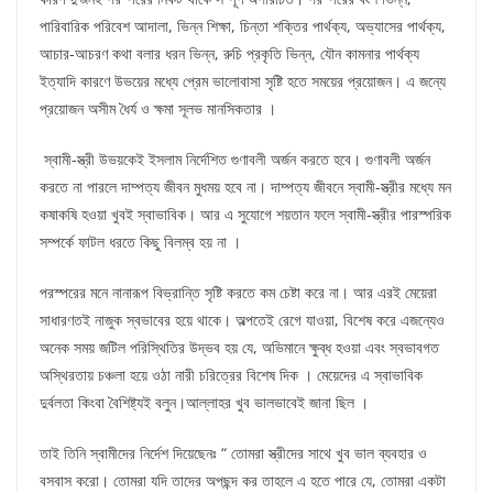
পারিবারিক পরিবেশ আদালা, ভিন্ন শিক্ষা, চিন্তা শক্তির পার্থক্য, অভ্যাসের পার্থক্য,
আচার-আচরণ কথা বলার ধরন ভিন্ন, রুচি প্রকৃতি ভিন্ন, যৌন কামনার পার্থক্য
ইত্যাদি কারণে উভয়ের মধ্যে প্রেম ভালোবাসা সৃষ্টি হতে সময়ের প্রয়োজন। এ জন্যে
প্রয়োজন অসীম ধৈর্য ও ক্ষমা সূলভ মানসিকতার ।
স্বামী-স্ত্রী উভয়কেই ইসলাম নির্দেশিত গুণাবলী অর্জন করতে হবে। গুণাবলী অর্জন
করতে না পারলে দাম্পত্য জীবন মুধময় হবে না। দাম্পত্য জীবনে স্বামী-স্ত্রীর মধ্যে মন
কষাকষি হওয়া খুবই স্বাভাবিক। আর এ সুযোগে শয়তান ফলে স্বামী-স্ত্রীর পারস্পরিক
সম্পর্কে ফাটল ধরতে কিছু বিলম্ব হয় না ।
পরস্পরের মনে নানারূপ বিভ্রান্তি সৃষ্টি করতে কম চেষ্টা করে না। আর এরই মেয়েরা
সাধারণতই নাজুক স্বভাবের হয়ে থাকে। অল্পতেই রেগে যাওয়া, বিশেষ করে এজন্যেও
অনেক সময় জটিল পরিস্থিতির উদ্ভব হয় যে, অভিমানে ক্ষুব্ধ হওয়া এবং স্বভাবগত
অস্থিরতায় চঞ্চলা হয়ে ওঠা নারী চরিত্রের বিশেষ দিক । মেয়েদের এ স্বাভাবিক
দুর্বলতা কিংবা বৈশিষ্ট্যই বলুন।আল্লাহর খুব ভালভাবেই জানা ছিল ।
তাই তিনি স্বামীদের নির্দেশ দিয়েছেনঃ “ তোমরা স্ত্রীদের সাথে খুব ভাল ব্যবহার ও
বসবাস করো। তোমরা যদি তাদের অপছন্দ কর তাহলে এ হতে পারে যে, তোমরা একটা