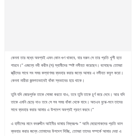
কেননা তার মধ্যে অবশ্যই এমন কোন গুণ থাকবে, যার দরুন সে তার প্রতি খুশী হতে
পারবে।” এজন্যে নবী করীম (স) স্বামীদের স্পষ্ট নসীহত করেছেন। বলেছেনঃ তোমরা
স্ত্রীদের সাথে সব সময় কল্যাণময় ব্যবহার করার জন্যে আমার এ নসীহত কবুল করো।
কেননা নারীরা জন্মগতভাবেই বাঁকা স্বভাবের হয়ে থাকে।
তুমি যদি জোরপূর্বক তাকে সোজা করতে যাও, তবে তুমি তাকে চূর্ণ করে দেবে। আর যদি
তাকে এমনি ছেড়ে দাও তবে সে সব সময় বাঁকা থেকে যাবে। অতএব বুঝে-শুনে তাদের
সাথে ব্যবহার করার আমার এ উপদেশ অবশ্যই গ্রহণ করবে।”
এ হাদীসের মানে বদরুদ্দীন আইনীর ভাষায় নিম্নরূপঃ “ আমি মেয়েলোকদের প্রতি ভাল
ব্যবহার করার জন্যে তোমাদের উপদেশ দিচ্ছি, তোমরা তাদের সম্পর্কে আমার দেয়া এ