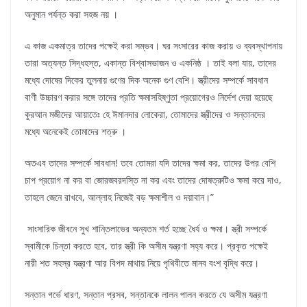
অনুমান পর্যন্ত করা সহজ নয় ।
এ কাজ একমাত্র তাদের পক্ষেই করা সম্ভব। ঘর সংসারের কাজ করায় ও ব্যবস্থাপনায়
তারা অত্যন্ত সিদ্ধহস্ত, একান্ত বিশ্বাসভাজন ও একনিষ্ঠ । তাই বলা যায়, তাদের
মধ্যে দোষের দিকের তুলনায় গুণের দিক অনেক গুণ বেশি। স্ত্রীদের সম্পর্কে সাবধান
বাণী উচ্চারণ করার সঙ্গে তাদের প্রতি ক্ষমাসহিষ্ণুতা প্রয়োগেরও নির্দেশ দেয়া হয়েছে
কুরআন মজীদের আয়াতেঃ হে ঈমানদার লোকেরা, তোমাদের স্ত্রীদের ও সন্তানদের
মধ্যে অনেকেই তোমাদের শত্রু ।
অতএব তাদের সম্পর্কে সাবধান! তবে তোমরা যদি তাদের ক্ষমা কর, তাদের উপর বেশি
চাপ প্রয়োগ না কর বা জোরজবরদস্তি না কর এবং তাদের দোষত্রুটিও ক্ষমা করে দাও,
তাহলে জেনে রাখবে, আল্লাহ নিজেই বড় ক্ষমাশীল ও দয়াবান।”
সাংসারিক জীবনে সুখ শান্তিলাভের অন্যতম শর্ত হচ্ছে ধৈর্য ও ক্ষমা। স্ত্রী সম্পর্কে
স্বামীকে চিন্তা করতে হবে, তার স্ত্রী কি অসীম যন্ত্রণা সহ্য করে। প্রকৃত পক্ষেই
নারী শত সহস্র যন্ত্রণা আর বিপদ মাথায় নিয়ে পৃথিবীতে মানব বংশ বৃদ্ধি করে।
সন্তান গর্ভে ধারণ, সন্তান প্রসব, সন্তানকে লালন পালন করতে যে অসীম যন্ত্রণা