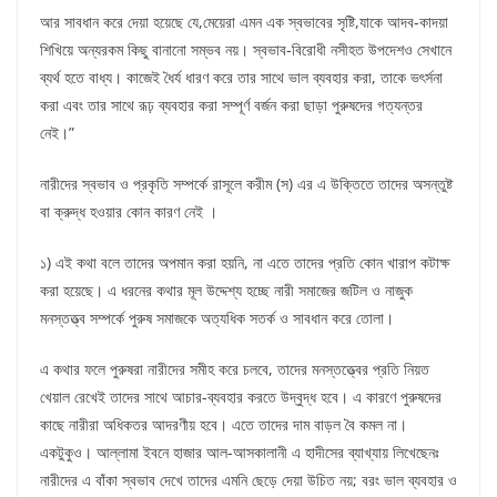
আর সাবধান করে দেয়া হয়েছে যে,মেয়েরা এমন এক স্বভাবের সৃষ্টি,যাকে আদব-কাদয়া
শিখিয়ে অন্যরকম কিছু বানানো সম্ভব নয়। স্বভাব-বিরোধী নসীহত উপদেশও সেখানে
ব্যর্থ হতে বাধ্য। কাজেই ধৈর্য ধারণ করে তার সাথে ভাল ব্যবহার করা, তাকে ভৎর্সনা
করা এবং তার সাথে রূঢ় ব্যবহার করা সম্পূর্ণ বর্জন করা ছাড়া পুরুষদের গত্যন্তর
নেই।”
নারীদের স্বভাব ও প্রকৃতি সম্পর্কে রাসূলে করীম (স) এর এ উক্তিতে তাদের অসন্তুষ্ট
বা ক্রুদ্ধ হওয়ার কোন কারণ নেই ।
১) এই কথা বলে তাদের অপমান করা হয়নি, না এতে তাদের প্রতি কোন খারাপ কটাক্ষ
করা হয়েছে। এ ধরনের কথার মূল উদ্দেশ্য হচ্ছে নারী সমাজের জটিল ও নাজুক
মনস্তত্ত্ব সম্পর্কে পুরুষ সমাজকে অত্যধিক সতর্ক ও সাবধান করে তোলা।
এ কথার ফলে পুরুষরা নারীদের সমীহ করে চলবে, তাদের মনস্তত্ত্বের প্রতি নিয়ত
খেয়াল রেখেই তাদের সাথে আচার-ব্যবহার করতে উদ্বুদ্ধ হবে। এ কারণে পুরুষদের
কাছে নারীরা অধিকতর আদরণীয় হবে। এতে তাদের দাম বাড়ল বৈ কমল না।
একটুকুও। আল্লামা ইবনে হাজার আল-আসকালানী এ হাদীসের ব্যাখ্যায় লিখেছেনঃ
নারীদের এ বাঁকা স্বভাব দেখে তাদের এমনি ছেড়ে দেয়া উচিত নয়; বরং ভাল ব্যবহার ও