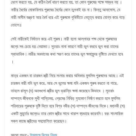
ভোগ করতে হয়, যে কঠিন ধৈর্য ধারণ করতে হয়, তা কোন পুরুষের পক্ষে সম্ভব নয় ।
নারীর ধৈর্যের মোকাবিলায় পুরুষের ধৈর্যের কোন তুলনাই হয় না। কিন্তু আফসোস, যে
নারী অসীম যন্ত্রণা আর ধৈর্য ধরে এই পুরুষকে পৃথিবীতে নেতৃত্ব করার যোগ্য করে গড়ে
তোলে॥
সেই নারীকেই নির্যাতন করে এই পুরুষ। নারী হলো আল্লাহর পক্ষ থেকে পুরুষদের
জন্যে সব চেয়ে বড় নেয়ামত। সুতরাং নানা কারণে নারী ভুল করবে ভুল করা তাদের
স্বাভাবিক। নারীর অবদানের কথা স্মরণ করে তাদের ভুল ক্ষমাসুন্দর দৃষ্টিতে দেখতে হবে
।
মাত্র একজন বা চারজন স্ত্রী নিয়ে সংসার করার অধিকার মুসলিম পুরুষদের আছে। এই
চারজন নারী যদি ভুল করে, আর সে ভুলের ক্ষমা যদি একজন পুরুষ করতে না পারে,
তাহলে রাসূল (দ) অতগুলো স্ত্রীর ভুল ভ্রান্তি ক্ষমা করেছেন কিভাবে । সুতরাং
দাম্পত্য জীবনকে সুখী শান্তিময়, প্রেমের নিবিড় গৃহকোণ নির্মাণ করতে হলে মুসলিম
পরিবারের পুরুষকে দৃষ্টি দিতে হবে বিশ্ব নবীর (স) দাম্পত্য জীবনের দিকে। মহানবী (স)
একটি মুহূর্তের জন্যেও তার কোন স্ত্রীর সাথে খারাপ ব্যবহার করেননি। বরং সাংসারিক
সকল কাজে স্ত্রীদের সহযোগিতা করেছেন।
আরো পড়ুন:-
ইসলামে বিয়ের নিয়ম