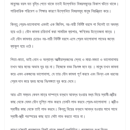
মানুষের বয়স যত বৃদ্ধি পেতে থাকে ততই উল্লেখিত বিষয়সমূহের বিকাশ ঘটতে থাকে।
পারিবারিক পরিবেশ ও শিক্ষার কারণে উল্লেখিত বিষয়সমূহ মানুষ নিয়ন্ত্রিত করে।
কিন্তু প্রেম-ভালোবাসা এমনই এক জিনিস, নর-নারী নির্দিষ্ট বয়সে পা দিলেই তা অদম্য
হয়ে ওঠে। যৌন কামনা চরিতার্থ করা সাময়িক ব্যাপার, ক্ষণিকের উত্তেজনা মাত্র ।
এই যৌন কামনার চেয়েও নর-নারী নির্দিষ্ট বয়সে এসে প্রেম ভালোবাসা লাভের জন্যে
ব্যাকুল হয়ে ওঠে।
পিতা-মাতা, ভাই-বোন ও অন্যান্য আত্মীয়স্বজনের স্নেহ ও মায়া-মমতা ও ভালোবাসায়
তখন আর মনের অভাব দূর হয় না। নিজেকে বড্ড নিঃসঙ্গ মনে হয় । মানুষ তখন কামনা
করে এমন একজনের ভালোবাসা, যে তার যৌন কামনা পূর্ণ করবে এবং ভিন্ন এক ধরনের
প্রেম দান করে হৃদয় মনের নিঃসঙ্গতা দূর করে দেবে।
আর এটা সম্ভব কেবল মাত্র দাম্পত্য বন্ধনে আবদ্ধ হওয়ার মধ্য দিয়ে স্বামী-স্ত্রীর
কাছ থেকে যেমন যৌন তৃপ্তি লাভ করবে তেমনি লাভ করবে প্রেম-ভালোবাসা । স্ত্রীও
স্বামীর কাছ থেকে তাই লাভ করবে। কিন্তু বিয়ের বন্ধনে আবদ্ধ হওয়ার সাথে সাথে
স্বামী-স্ত্রী পরস্পরের কাছ হতে সেটা লাভ করতে পারে না।
কারণ দু’জনই পরস্পরের নিকট থাকে সম্পূর্ণ অপরিচিত। পরস্পরের বংশ ভিন্ন,