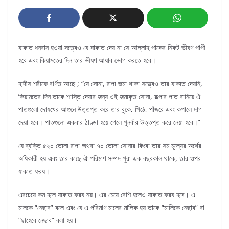
যাকাত ধনবান হওয়া সত্বেও যে যাকাত দেয় না সে আল্লাহ পাকের নিকট ভীষণ পাপী
হবে এবং কিয়ামতের দিন তার ভীষণ আযাব ভােগ করতে হবে।
হাদীস শরীফে বর্ণিত আছে ; “যে সােনা, রূপা জমা থাকা সত্ত্বেও তার যাকাত দেয়নি,
কিয়ামতের দিন তাকে শাস্তি দেয়ার জন্য ওই জমাকৃত সােনা, রূপার পাত বানিয়ে ঐ
পাতগুলাে দোযখের আগুনে উত্তপ্ত করে তার বুকে, পিঠে, পাঁজরে এবং কপালে দাগ
দেয়া হবে। পাতগুলাে একবার ঠাণ্ডা হয়ে গেলে পুনর্বার উত্তপ্ত করে নেয়া হবে।”
যে ব্যক্তি ৫২০ তােলা রূপা অথবা ৭০ তােলা সােনার কিংবা তার সম মূল্যের অর্থের
অধিকারী হয় এবং তার কাছে ঐ পরিমাণ সম্পদ পুরা এক বছরকাল থাকে, তার ওপর
যাকাত ফরয।
এরচেয়ে কম হলে যাকাত ফরয নয়। এর চেয়ে বেশি হলেও যাকাত ফরয হবে। এ
মালকে “নেছাব” বলে এবং যে এ পরিমাণ মালের মালিক হয় তাকে “মালিকে নেছাব” বা
“ছাহেবে নেছাব” বলা হয়।