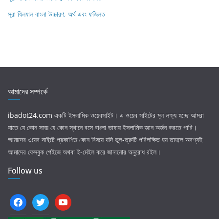
সূরা যিলযাল বাংলা উচ্চারণ, অর্থ এবং ফজিলত
আমাদের সম্পর্কে
ibadot24.com
একটি ইসলামিক ওয়েবসাইট। এ ওয়েব সাইটের মূল লক্ষ্য হচ্ছে আমরা
যাতে যে কোন সময় যে কোন স্থানে বসে বাংলা ভাষায় ইসলামিক জ্ঞান অর্জন করতে পারি।
আমাদের ওয়েব সাইটে প্রকাশিত কোন বিষয়ে যদি ভুল-ত্রুটি পরিলক্ষিত হয় তাহলে অবশ্যই
আমাদের ফেসবুক পেইজে অথবা ই-মেইল করে জানানোর অনুরোধ রইল।
Follow us
facebook
twitter
youtube