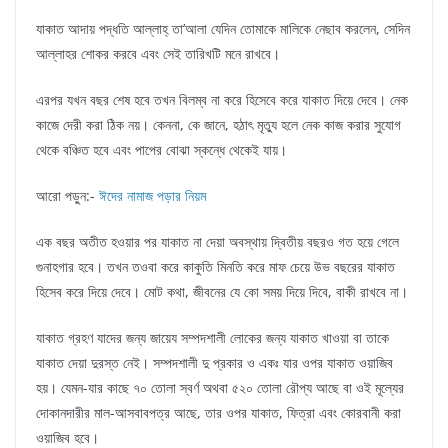
যাকাত আদায় পদ্ধতি আল্লাহ্ তা’আলা যেদিন তােমাকে মালিকে নেছাব করলেন, সেদিন
আল্লাহর শােকর করবে এবং সেই তারিখটি মনে রাখবে।
এরপর যখন বছর শেষ হবে তখন বিলম্ব না করে হিসেবে করে যাকাত দিয়ে দেবে। নেক
কাজে দেরী করা ঠিক নয়। কেননা, কে জানে, হঠাৎ মৃত্যু হলে নেক কাজ করার সুযােগ
থেকে বঞ্চিত হবে এবং পাপের বােঝা স্কন্ধে থেকেই যায়।
আরো পড়ুন:-
ঈদের নামাজ পড়ার নিয়ম
এক বছর অতীত হওয়ার পর যাকাত না দেয়া অবস্থায় দ্বিতীয় বছরও গত হয়ে গেলে
গুনাহগার হবে। তখন তওবা করে কাকুতি মিনতি করে মাফ চেয়ে উভ বছরের যাকাত
হিসেব করে দিয়ে দেবে। মােট কথা, জীবনের যে কো সময় দিয়ে দিবে, বাকী রাখবে না।
যাকাত গ্রহণ যাদের জন্য জায়েয সম্পদশালী লােকের জন্য যাকাত খাওয়া বা তাকে
যাকাত দেয়া দুরস্ত নেই। সম্পদশালী দু প্রকার ও একঃ যার ওপর যাকাত ওয়াজিব
হয়। যেমন-যার কাছে ৭০ তােলা স্বর্ণ অথবা ৫২০ তােলা রৌপ্য আছে বা ওই মূল্যের
দোকানদারীর মাল-আসবাবপত্র আছে, তার ওপর যাকাত, ফিত্রা এবং কোরবানী করা
ওয়াজিব হবে।