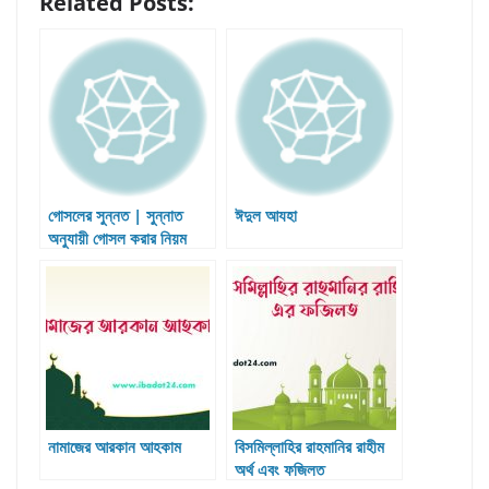
Related Posts:
গােসলের সুন্নত | সুন্নাত
ঈদুল আযহা
অনুযায়ী গােসল করার নিয়ম
নামাজের আরকান আহকাম
বিসমিল্লাহির রাহমানির রাহীম
অর্থ এবং ফজিলত