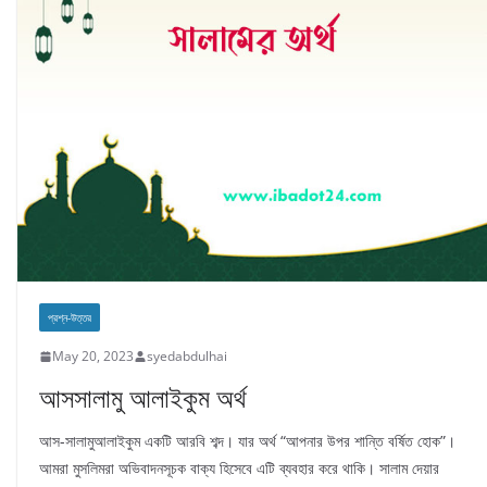
প্রশ্ন-উত্তর
May 20, 2023
syedabdulhai
আসসালামু আলাইকুম অর্থ
আস-সালামুআলাইকুম একটি আরবি শব্দ। যার অর্থ “আপনার উপর শান্তি বর্ষিত হোক”।
আমরা মুসলিমরা অভিবাদনসূচক বাক্য হিসেবে এটি ব্যবহার করে থাকি। সালাম দেয়ার