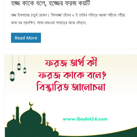
হজ্জ কাকে বলে, হজ্জের ফরজ কয়টি
হজ্জ ইসলামের চতুর্থ রোকন। ‘যিলহজ্জ’ চাঁদের ৯ ই তারিখ পবিত্র মক্কা শরীফে পৌঁছে
কাবা ঘর প্রদক্ষিণ, সাফা-মারওয়া পাহাড়ের মাঝে দৌড়ান,
Read More